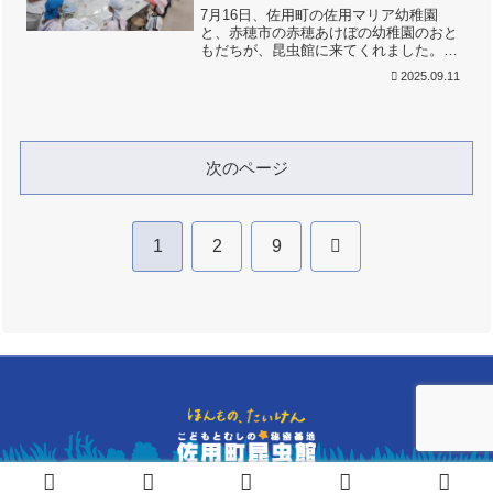
7月16日、佐用町の佐用マリア幼稚園
と、赤穂市の赤穂あけぼの幼稚園のおと
もだちが、昆虫館に来てくれました。朝
早くには少し心配だったお天気も、みん
2025.09.11
なが来てくれるころには、どんどん良く
なってきましたよ。スタッフが準備をし
ながら待っていると、駐車...
次のページ
次
1
2
9
へ
© NPO法人こどもとむしの会