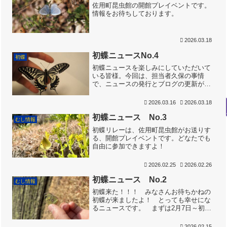
佐用町昆虫館の開館プレイベントです。
情報をお待ちしております。
2026.03.18
初蝶ニュースNo.4
初蝶
初蝶ニュースを楽しみにしていただいて
いる皆様。今回は、担当者久保の事情
で、ニュースの発行とブログの更新が遅
くなりましたことを、お詫びいたしま
す。初蝶組 アゲハチョウ登場！ アゲ
2026.03.16
2026.03.18
ハチョウが出ました‼️ 早い出現です。
芦屋市の長田さんからの報...
初蝶ニュース No.3
むし情報
初蝶リレーは、佐用町昆虫館がお送りす
る、開館プレイベントです。どなたでも
自由に参加できますよ！
2026.02.25
2026.02.26
初蝶ニュース No.2
むし情報
初蝶来た！！！ みなさんお待ちかねの
初蝶が来ましたよ！ とっても幸せにな
るニュースです。 まずは2月7日～初蝶
ニュースNo.1にギリギリ間に合わなかっ
たのです～淡路市の青柳房子さんが、モ
2026.02.15