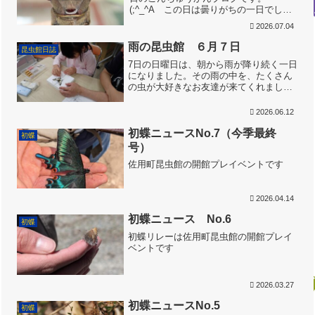
(;^_^A この日は曇りがちの一日でした
が、虫とりには暑すぎなくてよかったか
2026.07.04
もしれません。朝からたくさんのお客様
に来ていただけました。昆虫館の「むし
雨の昆虫館 ６月７日
昆虫館日誌
とりのお庭」、ハッピー...
7日の日曜日は、朝から雨が降り続く一日
になりました。その雨の中を、たくさん
の虫が大好きなお友達が来てくれました
が、残念、今日は外で虫とりができませ
ん。みんな屋根の下に置いた水槽で、イ
2026.06.12
モリやカメと長い間遊んでくれまし
た。 ちょっと退屈した時間...
初蝶ニュースNo.7（今季最終
初蝶
号）
佐用町昆虫館の開館プレイベントです
2026.04.14
初蝶ニュース No.6
初蝶
初蝶リレーは佐用町昆虫館の開館プレイ
ベントです
2026.03.27
初蝶ニュースNo.5
初蝶