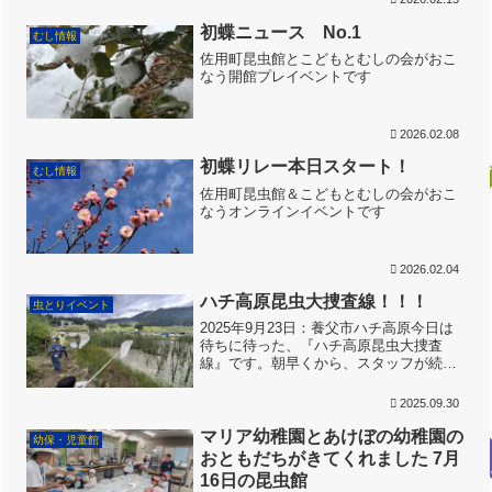
ンシロチョウ1♂を確認されましt。場所
はなんとご自宅の...
初蝶ニュース No.1
むし情報
佐用町昆虫館とこどもとむしの会がおこ
なう開館プレイベントです
2026.02.08
初蝶リレー本日スタート！
むし情報
佐用町昆虫館＆こどもとむしの会がおこ
なうオンラインイベントです
2026.02.04
ハチ高原昆虫大捜査線！！！
虫とりイベント
2025年9月23日：養父市ハチ高原今日は
待ちに待った、『ハチ高原昆虫大捜査
線』です。朝早くから、スタッフが続々
と集合。あーだこーだと話しながら、準
備を進めました。その間に、キッズスタ
2025.09.30
ッフは「みほん」のトンボを採るのに夢
中です。ねらいは、小...
マリア幼稚園とあけぼの幼稚園の
幼保・児童館
おともだちがきてくれました 7月
16日の昆虫館