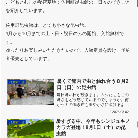
こどもとむしの秘密基地：佐用町昆虫館の、日々のできごと
を紹介しています。
佐用町昆虫館は、とても小さな昆虫館。
4月から10月までの土・日・祝日のみの開館。入館無料で
す。
ゆったりお楽しみいただきたいので、入館定員を設け、予約
者優先としています。
暑くて館内で虫と触れ合う８月2
昆虫館日誌
日（日）の昆虫館
毎日暑い日が続きます。ムシたちもこの
暑さをどう感じているのでしょうか。何
かセミの鳴き声も賑やかさに欠けるよう
に感じているのは私だけでしょうか？コ
2026.08.02
ヤブランと思われる花が盛りです。他に
はヤブミョウガ、ウマノスズクサ、ボタ
暑すぎる中、今年もシンジュキノ
昆虫館日誌
ンクサギ、ムクゲです。ム...
カワガ登場！8月1日（土）の昆
虫館