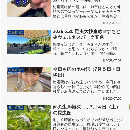
梅雨明け後の昆虫館、雑草はどんどん伸
びるのではっぴーがーでんもそろそろ本
格的に草刈りが必要ですが…筆者も暑さ
に負けそうなので、今日は見て見ぬふ
2026.07.12
り・・・。いつの間にかジャノメチョウ
が最盛期です。大きなメスも飛び出しま
2026.5.30 昆虫大捜査線inすもと
昆虫館日誌
す。昆虫館の開館準備を岡田...
＠ウェルネスパーク五色
梅雨が近づき、今年もまさかの雨予
報・・・と思っていたらまさかのド晴
れ。昨年も同じような感じで当日晴れま
したし、スタッフもしくは参加者の中に
2026.07.08
強烈な晴れPowerを持っている人がいる
ようです。ありがたやありがたや。雲一
今日も雨の昆虫館（7月５日・日
昆虫館日誌
つありません。すごい。昨年...
曜日）
梅雨明けが待ち遠しいですね。今日も梅
雨らしい一日でしたが、朝から昆虫館は
可愛いお客さんでにぎわっていました。
雨の日は変身したくなるのかな？昆虫館
2026.07.06
ではお絵かきしたり、絵本を読んだりし
て楽しめます！雨の日でも大丈夫！もち
雨の生き物探し…7月４日（土）
昆虫館日誌
ろん生きた虫たちをさわる...
の昆虫館
朝、９時前からポツポツ雨が降り出した7
月最初の昆虫館は、気温21度で涼しい1
日となりました。開館前から草刈りをし