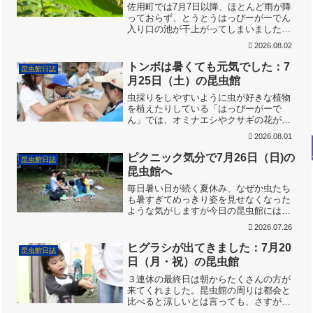
佐用町では7月7日以降、ほとんど雨が降
っておらず、とうとうはっぴーがーでん
入り口の池が干上がってしまいました。
大きいほうの池も半分干上がっていま
2026.08.02
す。オタマジャクシは大部分足が生えて
上陸しましたがヤゴ達の今後が心配で
トンボは暑くても元気でした：7
昆虫館日誌
す・・・。はっぴーがーでん...
月25日（土）の昆虫館
虫採りをしやすいように虫が好きな植物
を植えたりしている「はっぴーがーで
ん」では、オミナエシやクサギの花が咲
き始めました。が、お天気続きで乾燥気
2026.08.01
味なせいか、ちょうちょはほとんど飛ん
でいません。オミナエシが今年も咲きは
ピクニック気分で7月26日（日)の
昆虫館日誌
じめましたこの日も朝から暑...
昆虫館へ
毎日暑い日が続く夏休み、なぜか虫たち
も暑すぎてめっきり姿を見せなくなった
ような気がしますが今日の昆虫館にはた
くさんの来館者がありました。開館前早
2026.07.26
くからこられた家族は昼前早くから昆虫
館前でピクニック気分で昼食会。ピクニ
ヒグラシが出てきました：7月20
昆虫館日誌
ック気分で昆虫採集ヒガン...
日（月・祝）の昆虫館
３連休の最終日は朝からたくさんの方が
来てくれました。昆虫館の周りは都会と
比べると涼しいとは言っても、さすがに
暑いです。昆虫館の周りの水路は常にに