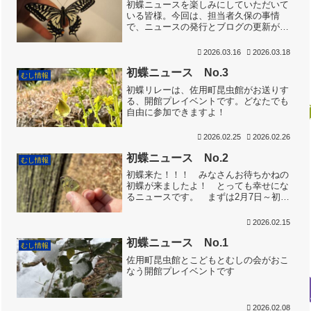
初蝶ニュースを楽しみにしていただいて
いる皆様。今回は、担当者久保の事情
で、ニュースの発行とブログの更新が遅
くなりましたことを、お詫びいたしま
す。初蝶組 アゲハチョウ登場！ アゲ
2026.03.16
2026.03.18
ハチョウが出ました‼️ 早い出現です。
芦屋市の長田さんからの報...
初蝶ニュース No.3
むし情報
初蝶リレーは、佐用町昆虫館がお送りす
る、開館プレイベントです。どなたでも
自由に参加できますよ！
2026.02.25
2026.02.26
初蝶ニュース No.2
むし情報
初蝶来た！！！ みなさんお待ちかねの
初蝶が来ましたよ！ とっても幸せにな
るニュースです。 まずは2月7日～初蝶
ニュースNo.1にギリギリ間に合わなかっ
たのです～淡路市の青柳房子さんが、モ
2026.02.15
ンシロチョウ1♂を確認されましt。場所
はなんとご自宅の...
初蝶ニュース No.1
むし情報
佐用町昆虫館とこどもとむしの会がおこ
なう開館プレイベントです
2026.02.08