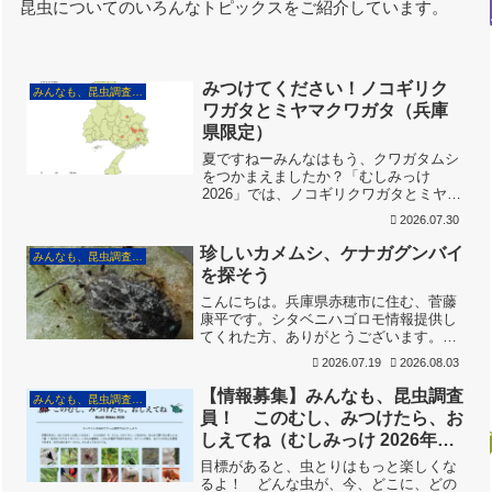
昆虫についてのいろんなトピックスをご紹介しています。
みつけてください！ノコギリク
みんなも、昆虫調査員！
ワガタとミヤマクワガタ（兵庫
県限定）
夏ですねーみんなはもう、クワガタムシ
をつかまえましたか？「むしみっけ
2026」では、ノコギリクワガタとミヤマ
クワガタも、情報募集対象にしていま
2026.07.30
す。この２種は、かっこいいクワガタの
代表ですが、分布に地域性があります。
珍しいカメムシ、ケナガグンバイ
みんなも、昆虫調査員！
「ノコギリクワガタはいるん...
を探そう
こんにちは。兵庫県赤穂市に住む、菅藤
康平です。シタベニハゴロモ情報提供し
てくれた方、ありがとうございます。ま
だ、引き続き、そちらも募集してますの
2026.07.19
2026.08.03
で、ぜひ、見つけて探してみてください
ね。シタベニハゴロモの情報提供フォー
【情報募集】みんなも、昆虫調査
みんなも、昆虫調査員！
ムは、以下のリンクから...
員！ このむし、みつけたら、お
しえてね（むしみっけ 2026年
版）
目標があると、虫とりはもっと楽しくな
るよ！ どんな虫が、今、どこに、どの