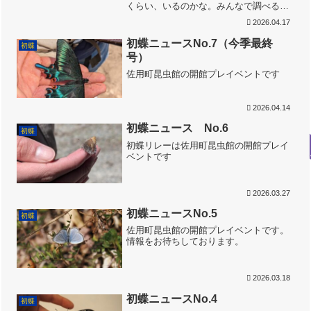
くらい、いるのかな。みんなで調べると
楽しいよ。1種・1地点みつけたら、1ポ
2026.04.17
イント。いろんな種類を、いろんな場所
で発見するほど、ポイントが増え、虫と
初蝶ニュースNo.7（今季最終
初蝶
り力の向上を実感できま...
号）
佐用町昆虫館の開館プレイベントです
2026.04.14
初蝶ニュース No.6
初蝶
初蝶リレーは佐用町昆虫館の開館プレイ
ベントです
2026.03.27
初蝶ニュースNo.5
初蝶
佐用町昆虫館の開館プレイベントです。
情報をお待ちしております。
2026.03.18
初蝶ニュースNo.4
初蝶