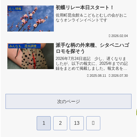
初蝶リレー本日スタート！
むし情報
佐用町昆虫館＆こどもとむしの会がおこ
なうオンラインイベントです
2026.02.04
派手な柄の外来種、シタベニハゴ
みんなも、昆虫調査員！
ロモを探そう
2026年7月24日追記 少し、遅くなりま
したが、以下の報文に、2025年までの記
録をまとめて掲載しました。報文名をコ
ピペして検索すると、どんな感じで集ま
2025.08.11
2026.07.30
っているのか見ることができます。ご協
力くださった方、ありがとうございまし
た。引き続き、...
次のページ
次
1
2
13
へ