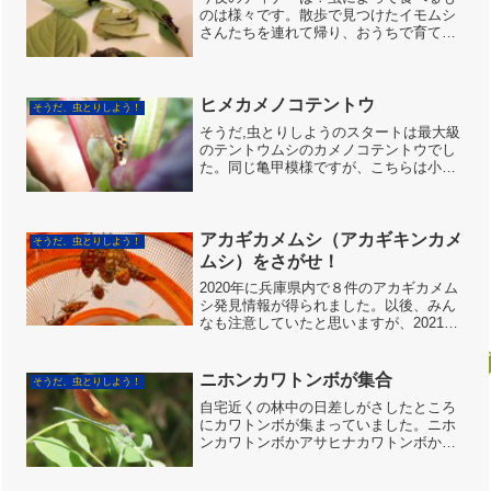
のは様々です。散歩で見つけたイモムシ
さんたちを連れて帰り、おうちで育てて
います。成長するにつれて模様が変わっ
たりもします。「可愛い～」と息子時に
は手に乗せてみたり、「青い金平糖に黒
い針が刺さっているよ！」...
ヒメカメノコテントウ
そうだ、虫とりしよう！
そうだ,虫とりしようのスタートは最大級
のテントウムシのカメノコテントウでし
た。同じ亀甲模様ですが、こちらは小型
のヒメカメノコテントウです。今日交尾
をしていました。こちらは模様がいくつ
かのパターンがあるようで今日は２パタ
ーン確認しました。普通...
アカギカメムシ（アカギキンカメ
そうだ、虫とりしよう！
ムシ）をさがせ！
2020年に兵庫県内で８件のアカギカメム
シ発見情報が得られました。以後、みん
なも注意していたと思いますが、2021年
に淡路島で情報があったくらいで、その
後、音沙汰なしでした。それがそれ
が・・・2023年、発生地出現2023年10月
ニホンカワトンボが集合
そうだ、虫とりしよう！
15日、島...
自宅近くの林中の日差しがさしたところ
にカワトンボが集まっていました。ニホ
ンカワトンボかアサヒナカワトンボかわ
かりません。東さん鑑定お願いします。
インターネットでは神戸市ではニホンカ