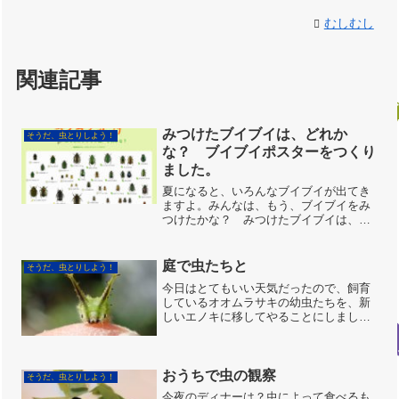
むしむし
関連記事
みつけたブイブイは、どれか
そうだ、虫とりしよう！
な？ ブイブイポスターをつくり
ました。
夏になると、いろんなブイブイが出てき
ますよ。みんなは、もう、ブイブイをみ
つけたかな？ みつけたブイブイは、何
というブイブイかな？図鑑で見ても、よ
くわからないね。図鑑に載ってないブイ
ブイも多いし。そこで、兵庫県で比較的
庭で虫たちと
そうだ、虫とりしよう！
身近に見られるコガネムシ...
今日はとてもいい天気だったので、飼育
しているオオムラサキの幼虫たちを、新
しいエノキに移してやることにしまし
た。幼虫たちは、エノキの鉢植えに大き
な袋（１００円ショップで売っている洗
濯ネット）をかけて飼育しています。こ
うしておかないと、鳥やアシ...
おうちで虫の観察
そうだ、虫とりしよう！
今夜のディナーは？虫によって食べるも