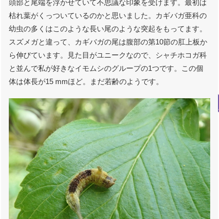
頭部と尾端を浮かせていて不思議な印象を受けます。最初は
枯れ葉がくっついているのかと思いました。カギバガ亜科の
幼虫の多くはこのような長い尾のような突起をもってます。
スズメガと違って、カギバガの尾は腹部の第10節の肛上板か
ら伸びています。見た目がユニークなので、シャチホコガ科
と並んで私が好きなイモムシのグループの1つです。この個
体は体長が15 mmほど。まだ若齢のようです。