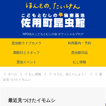
NPO法人こどもとむしの会 オフィシャルブログ
昆虫館ライブカメラ
利用案内・予約
開館日とスタッフ
昆虫館日誌
昆虫イベント
むし情報
ホーム
むし情報
そうだ、虫とりしよう！
最
近見つけたイモムシ
最近見つけたイモムシ