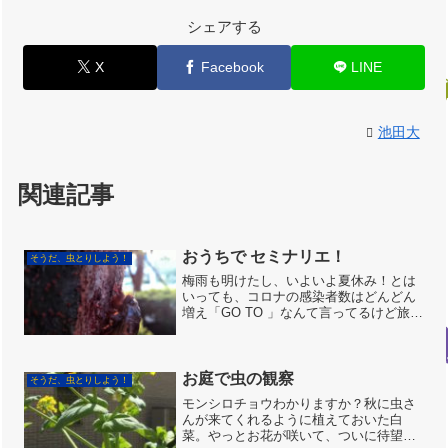
シェアする
X
Facebook
LINE
池田大
関連記事
おうちで セミナリエ！
そうだ、虫とりしよう！
梅雨も明けたし、いよいよ夏休み！とは
いっても、コロナの感染者数はどんどん
増え「GO TO 」なんて言ってるけど旅行
に出かけるのはどうも。という方に おす
すめの おうちで家族みんなで感動できる
「いのちのイベント～セミナリエ～」の
ご紹介です。1...
お庭で虫の観察
そうだ、虫とりしよう！
モンシロチョウわかりますか？秋に虫さ
んが来てくれるように植えておいた白
菜。やっとお花が咲いて、ついに待望の