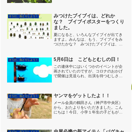
モンシロチョウが来てくれ、たくさんの
卵を産んでくれました。卵をさがしてま
す。学校もお休みなので、卵から育てて
みようと思っています。数日...
みつけたブイブイは、どれか
そうだ、虫とりしよう！
な？ ブイブイポスターをつくり
ました。
夏になると、いろんなブイブイが出てき
ますよ。みんなは、もう、ブイブイをみ
つけたかな？ みつけたブイブイは、何
というブイブイかな？図鑑で見ても、よ
くわからないね。図鑑に載ってないブイ
ブイも多いし。そこで、兵庫県で比較的
5月6日は こどもとむしの日！
そうだ、虫とりしよう！
身近に見られるコガネムシ...
この連休中にはいくつかのイベントが企
画されていたのですが、コロナのおかげ
で開催は見送られ、出演を待つむしさん
たちも自粛・自宅待機の日々が続いてい
ます。初夏の陽気が続いたのでむしさん
たちもケースの中でもぞもぞ・ごそご
そ。今日は撮影会をして遊ん...
ヤンマをゲットしたよ！！
そうだ、虫とりしよう！
メール会員の鶴田さん（神戸市中央区）
から、おたよりをいただきました。こん
にちは！今日、小学１年生の子どもがト
ンボを捕まえました！図鑑で調べてみま
したが、種類の区別が付かず、名前がわ
かりませんでした。。こちらです。むし
の会事務局ヤブヤンマです...
虫屋必携の新アイテム「バグキャ