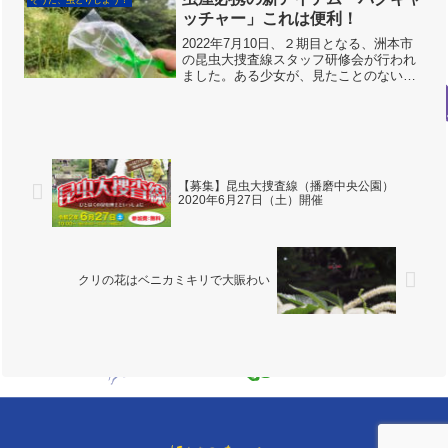
そうだ、虫とりしよう！
ッチャー」これは便利！
2022年7月10日、２期目となる、洲本市
の昆虫大捜査線スタッフ研修会が行われ
ました。ある少女が、見たことのない道
具を持っていました。それ、何なん？？
スズバチをつかまえたので、お借りして
みると・・・これが、すばらしい！！お
お〜！！ なんと、...
【募集】昆虫大捜査線（播磨中央公園）
2020年6月27日（土）開催
クリの花はベニカミキリで大賑わい