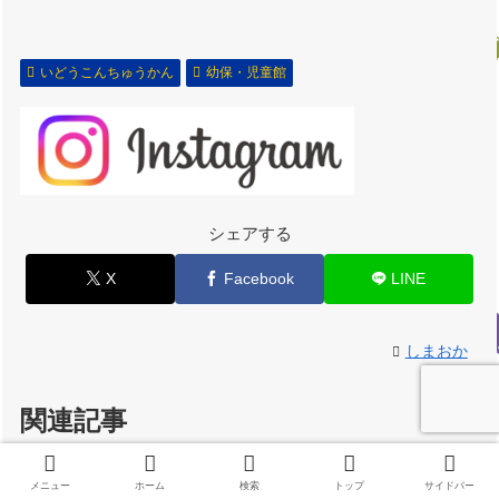
いどうこんちゅうかん
幼保・児童館
シェアする
X
Facebook
LINE
しまおか
関連記事
8月4日（水）「むしのおえか
メニュー
ホーム
検索
トップ
サイドバー
いどうこんちゅうかん