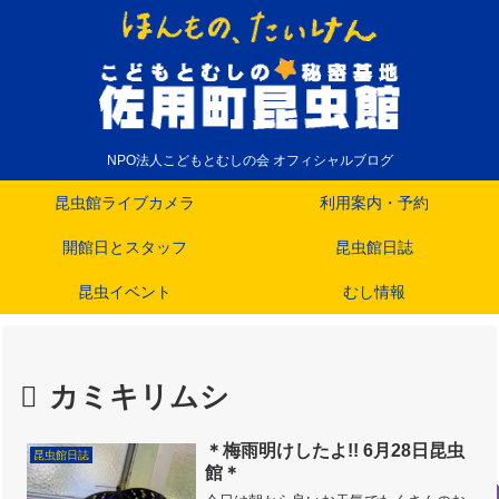
NPO法人こどもとむしの会 オフィシャルブログ
昆虫館ライブカメラ
利用案内・予約
開館日とスタッフ
昆虫館日誌
昆虫イベント
むし情報
カミキリムシ
＊梅雨明けしたよ!! 6月28日昆虫
昆虫館日誌
館＊