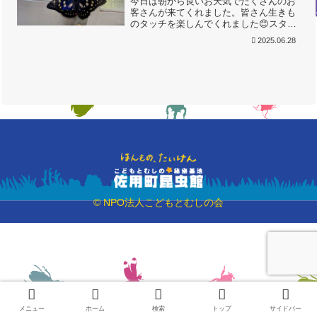
今日は朝から良いお天気でたくさんのお
客さんが来てくれました。皆さん生きも
のタッチを楽しんでくれました😊スタッ
フもびっくり!!オオムラサキが窓にとま
2025.06.28
っていました。館内に展示していた蛹か
ら秘かに羽化していたようです。先生に
熱心に質問をしている可...
© NPO法人こどもとむしの会
メニュー
ホーム
検索
トップ
サイドバー