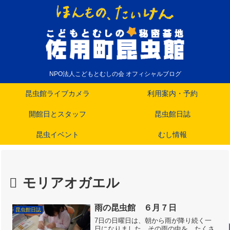
NPO法人こどもとむしの会 オフィシャルブログ
昆虫館ライブカメラ
利用案内・予約
開館日とスタッフ
昆虫館日誌
昆虫イベント
むし情報
モリアオガエル
雨の昆虫館 ６月７日
昆虫館日誌
7日の日曜日は、朝から雨が降り続く一
日になりました。その雨の中を、たくさ