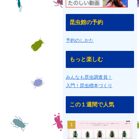
昆虫館の予約
予約のしかた
もっと楽しむ
みんなも昆虫調査員！
入門！昆虫標本づくり
この１週間で人気