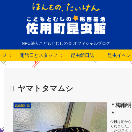
NPO法人こどもとむしの会 オフィシャルブログ
ージ
開館日とスタッフ
昆虫館日誌
昆虫イベン
ヤマトタマムシ
＊梅雨明けしたよ
昆虫館日誌
＊
今日は朝から
くれました。
した😊スタ