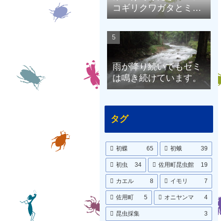
コギリクワガタとミヤ
マクワガタ（兵庫県限
定）
雨が降り続いてもセミ
は鳴き続けています。
タグ
初蝶
65
初蛾
39
初虫
34
佐用町昆虫館
19
カエル
8
イモリ
7
佐用町
5
オニヤンマ
4
昆虫採集
3