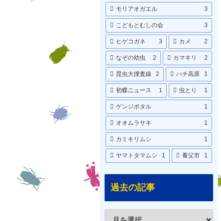
モリアオガエル
3
こどもとむしの会
3
ヒゲコガネ
3
カメ
2
なぞの幼虫
2
カマキリ
2
昆虫大捜査線
2
ハチ高原
1
初蝶ニュース
1
虫とり
1
ゲンジボタル
1
オオムラサキ
1
カミキリムシ
1
ヤマトタマムシ
1
養父市
1
過去の記事