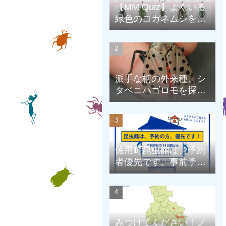
【MM Quiz】よくいる
緑色のコガネムシを、
克服しよう！
派手な柄の外来種、シ
タベニハゴロモを探そ
う
佐用町昆虫館は、予約
者優先です。事前予約
にご協力をお願いしま
す。
みつけてください！ノ