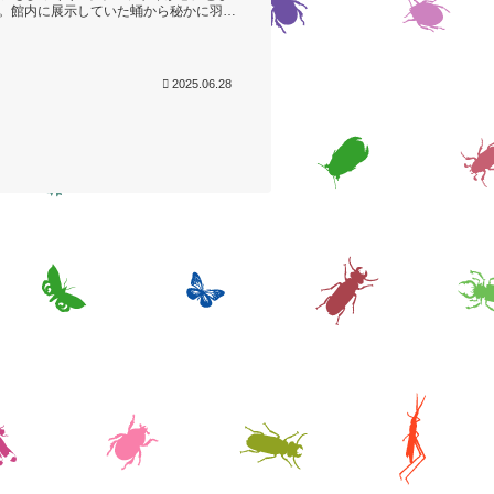
。館内に展示していた蛹から秘かに羽化
です。先生に熱心に質問をしている可...
2025.06.28