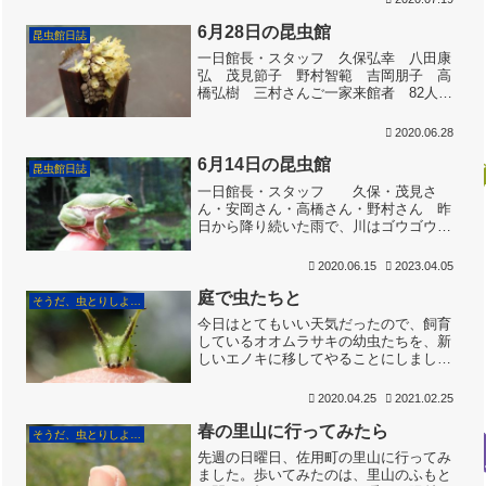
間がのぞくまずまずの天気です。車を降
りると、ブィーンと...
6月28日の昆虫館
昆虫館日誌
一日館長・スタッフ 久保弘幸 八田康
弘 茂見節子 野村智範 吉岡朋子 高
橋弘樹 三村さんご一家来館者 82人
時折、強い雨が降る中を走り抜けて昆虫
館に到着するころ、雨は上がり、空も少
2020.06.28
しだけ明るくなってきました。先に到着
していた八田さん、茂見...
6月14日の昆虫館
昆虫館日誌
一日館長・スタッフ 久保・茂見さ
ん・安岡さん・高橋さん・野村さん 昨
日から降り続いた雨で、川はゴウゴウと
音を立てて流れ、木々は、水を含んで重
くなった枝を垂れている朝でした。久保
2020.06.15
2023.04.05
が到着すると、茂見さん、安岡さんが、
もう開館準備を進めてくれて...
庭で虫たちと
そうだ、虫とりしよう！
今日はとてもいい天気だったので、飼育
しているオオムラサキの幼虫たちを、新
しいエノキに移してやることにしまし
た。幼虫たちは、エノキの鉢植えに大き
な袋（１００円ショップで売っている洗
2020.04.25
2021.02.25
濯ネット）をかけて飼育しています。こ
うしておかないと、鳥やアシ...
春の里山に行ってみたら
そうだ、虫とりしよう！
先週の日曜日、佐用町の里山に行ってみ
ました。歩いてみたのは、里山のふもと