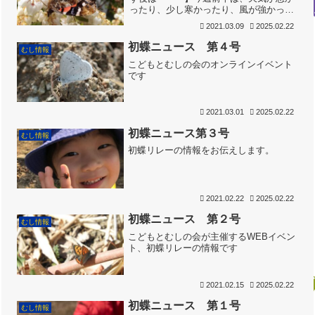
ったり、少し寒かったり、風が強かった
りと、あまりめぐた天気にはなりません
2021.03.09
2025.02.22
でした。そのせいか、週の後半まであま
り情報がなく、やきもきしておりました
初蝶ニュース 第４号
むし情報
ら、週末になってみなさん...
こどもとむしの会のオンラインイベント
です
2021.03.01
2025.02.22
初蝶ニュース第３号
むし情報
初蝶リレーの情報をお伝えします。
2021.02.22
2025.02.22
初蝶ニュース 第２号
むし情報
こどもとむしの会が主催するWEBイベン
ト、初蝶リレーの情報です
2021.02.15
2025.02.22
初蝶ニュース 第１号
むし情報