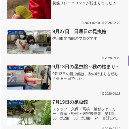
初蝶リレー２０２１が始まりましたよ！
2021.02.08
2025.02.22
9月27日 日曜日の昆虫館
昆虫館日誌
佐用町昆虫館のブログです
2020.09.28
9月13日の昆虫館～秋の始まり～
昆虫館日誌
9月13日の昆虫館は、秋の始まりを感じ
させる一日でした。
2020.09.16
7月19日の昆虫館
昆虫館日誌
スタッフ 久保・高橋・越智ファミリ
ー・齋藤・野村・末宗来館者 第1部
35 第2部 55 第3部 74 合計164
人 朝９時２０分ごろに昆虫館に到着。
梅雨はまだ明けていないのですが、晴れ
2020.07.19