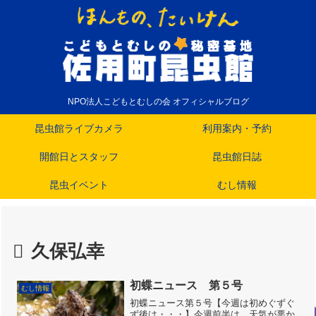
NPO法人こどもとむしの会 オフィシャルブログ
昆虫館ライブカメラ
利用案内・予約
開館日とスタッフ
昆虫館日誌
昆虫イベント
むし情報
久保弘幸
初蝶ニュース 第５号
むし情報
初蝶ニュース第５号【今週は初めぐずぐ
ず後は・・・】今週前半は、天気が悪か