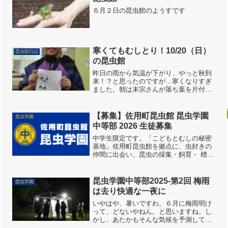
６月２日の昆虫館のようすです
寒くてもむしとり！10/20（日）
昆虫館日誌
の昆虫館
昨日の雨から気温が下がり、やっと秋到
来！？と思ったのですが…寒くなりすぎ
ました。朝は末宗さんが落ち葉を片付け
てくれて、イモリ集め。開館準備中に見
つかったのはミヤマカラスアゲハの幼
虫。前日の昆虫館は雨だったので、ちょ
【募集】佐用町昆虫館 昆虫学園
昆虫学園
うちょひらひらハウスはお休...
中等部 2026 生徒募集
中学生限定です。「こどもとむしの秘密
基地」佐用町昆虫館を拠点に、虫好きの
仲間に出会い、昆虫の採集・飼育・ 標本
制作などをしながら、野外活動やコミュ
ニケーションの基礎を習得しましょう！
また、後半は「兵庫県立人と自然の博物
昆虫学園中等部2025-第2回 梅雨
昆虫学園
館」のセミナー室で20...
は去り快適な一夜に
いやはや、暑いですわ。６月に梅雨明け
って、どないやねん。と思いますね。し
かし、あたかもそんな気候を予測してい
たかのごとく、昆虫学園は夕方16時から