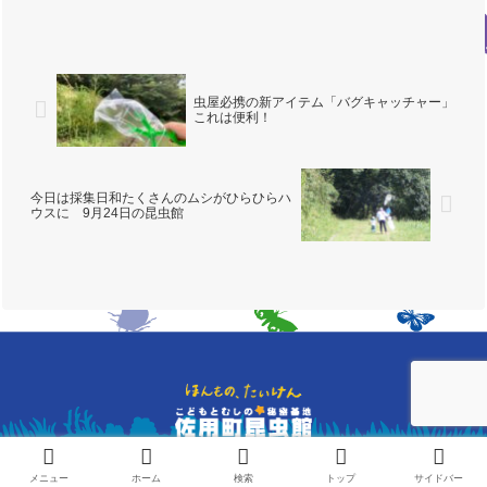
朝10時までのプログラムなのでした！も
っとも今回の設定は梅雨の最盛期。ヤマ
ビルがうようよ出てき...
虫屋必携の新アイテム「バグキャッチャー」
これは便利！
今日は採集日和たくさんのムシがひらひらハ
ウスに 9月24日の昆虫館
© NPO法人こどもとむしの会
メニュー
ホーム
検索
トップ
サイドバー