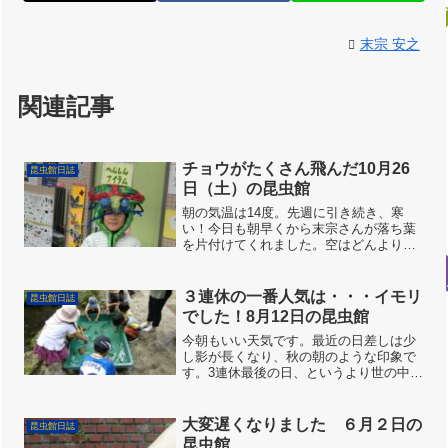
末宗 安之
関連記事
チョウがたくさん飛んだ10月26
昆虫館日誌
日（土）の昆虫館
朝の気温は14度。先週に引き続き、寒
い！今日も朝早くから末宗さんが落ち葉
を片付けてくれました。空はどんよりく
もり空です。10時半を過ぎても誰も来ま
せん。10月14日に前蛹になっていたキタ
キチョウの幼虫は、蛹になっていると、
３連休の一番人気は・・・イモリ
昆虫館日誌
スタッフのサイトー...
でした！8月12日の昆虫館
今朝もいい天気です。最近の日差しは少
し影が長くなり、秋の朝のような印象で
す。3連休最後の日、というより世の中は
お盆休みの真っただ中という印象です。
蚊帳の中は今日もキッズスタッフの優君
が昨日と昨晩、採集したムシ達を追加し
大変遅くなりました ６月２日の
昆虫館日誌
てくれたので充実したラ...
昆虫館