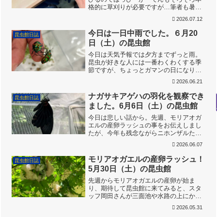
格的に草刈りが必要ですが…筆者も暑さ
に負けそうなので、今日は見て見ぬふ
2026.07.12
り・・・。いつの間にかジャノメチョウ
が最盛期です。大きなメスも飛び出しま
今日は一日中雨でした。６月20
昆虫館日誌
す。昆虫館の開館準備を岡田...
日（土）の昆虫館
今日は天気予報では夕方までずっと雨。
昆虫が好きな人には一番わくわくする季
節ですが、ちょっとガマンの日になりま
すね。先週、サルの食害から守っていた
2026.06.21
モリアオガエルの卵塊から幼生が孵化し
たようなので、用水路にリリースしまし
ナガサキアゲハの羽化を観察でき
昆虫館日誌
た。最初からイモリに襲わ...
ました。6月6日（土）の昆虫館
今日は悲しい話から。先週、モリアオガ
エルの産卵ラッシュの事をお伝えしまし
たが、今年も残念ながらニホンザルたち
に多くの卵塊を食べられてしまいまし
2026.06.07
た。他の地域のニホンザルには同様にモ
リアオガエルの卵塊を食べる習性がある
モリアオガエルの産卵ラッシュ！
昆虫館日誌
のか、気になってきました。...
5月30日（土）の昆虫館
先週からモリアオガエルの産卵が始ま
り、期待して昆虫館に来てみると、スタ
ッフ岡田さんが三面池や水路の上にかぶ
さる木にたくさんの卵塊を確認してくれ
2026.05.31
ました。下から見上げるとこんな感じで