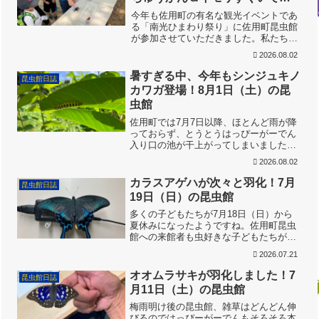
加しました。
今年も佐用町の有名な観光イベントであ
る「南光ひまわり祭り」に佐用町昆虫館
が参加させていただきました。私たちは
7月18日（土）の初日だけの参加です
2026.08.02
が、スタッフも美味しい地元の食材の買
い物を楽しみにしています。ひまわりド
暑すぎる中、今年もシンジュキノ
昆虫館日誌
ーム横のケヤキ並木の木陰...
カワガ登場！8月1日（土）の昆
虫館
佐用町では7月7日以降、ほとんど雨が降
っておらず、とうとうはっぴーがーでん
入り口の池が干上がってしまいました。
大きいほうの池も半分干上がっていま
2026.08.02
す。オタマジャクシは大部分足が生えて
上陸しましたがヤゴ達の今後が心配で
カラスアゲハが次々と羽化！7月
昆虫館日誌
す・・・。はっぴーがーでん...
19日（日）の昆虫館
多くの子どもたちが7月18日（日）から
夏休みになったようですね。佐用町昆虫
館への来館者も虫好きな子どもたちが多
くなってきました。今年の夏は危険な暑
2026.07.21
さが心配ですが、ちょっとだけ（？）涼
しい佐用町昆虫館。ラボに展示している
オオムラサキが羽化しました！7
昆虫館日誌
カラスアゲハのサナギが...
月11日（土）の昆虫館
梅雨明け後の昆虫館、雑草はどんどん伸
びるのではっぴーがーでんもそろそろ本