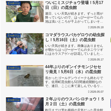
す。（下から見上げたモリアオガエルの
ついにミスジチョウ登場！5月17
昆虫館日誌
卵塊）三面池は一か所に集中...
日（日）の昆虫館
連日、いい天気が続きます。ずっと雨が
降っていないので、はっぴーがーでんの
池は浅いところが干上がってしまいそ
う。オタマジャクシが心配です。今日も
2026.05.18
三面池でシュレーゲルアオガエルの鳴き
声が聞こえます。運よくすぐに見つかり
コマダラウスバカゲロウの幼虫探
昆虫館日誌
ました。モリアオガエルも壁...
し！5月16日（土）の昆虫館
いい天気が続きます。画像はありません
が朝からはっぴーがーでんのタニウツギ
にはカラスアゲハが訪花していました。
また、ナガサキアゲハ、アオスジアゲ
2026.05.17
ハ、モンキアゲハ、オナガアゲハなども
目撃。春型のアゲハは全て登場しまし
44年ぶりのギンイチモンジセセ
昆虫館日誌
た。今日も開館と共にご家族連...
リ発見！5月6日（水）の昆虫館
長かったゴールデンウイークも終わりで
す。佐用町昆虫館も5日間連続開館なの
で、連日、ここに来て楽しんでいるリピ
ーターのご家族も多くなってきました。
2026.05.07
それぞれ、好きな生き物がいるので、自
分で探して見つけるのがとても楽しそう
２年ぶりのウスバシロチョウ！５
昆虫館日誌
です。開館と同時にはっぴ...
月２日（土）の昆虫館
昨日までは荒れ模様の天気だった昆虫館