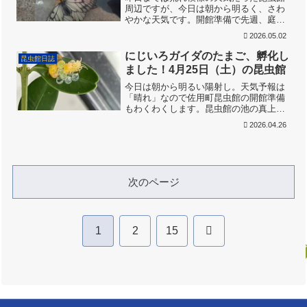
周辺ですが、今日は朝から明るく、さわ
やかな天気です。開館準備で先週、庭で
採集したアサギマダラ幼虫の入った容器
2026.05.02
を見てみると、ちょうど蛹化のため脱皮
をしていました。つるつるの緑色地に金
にじいろガイダのたまご、孵化し
昆虫館日誌
色の模様がある美しいサナ...
ました！4月25日（土）の昆虫館
今日は朝から明るい陽射し。天気予報は
「晴れ」なので佐用町昆虫館の開館準備
もわくわくします。昆虫館の池の真上に
木陰を作っていたナラガシワの木を途中
2026.04.26
で伐採してもらいました。少し明るい庭
になりました。何気に脚立を見るとアサ
ギマダラの幼虫が歩いてい...
次のページ
次
1
2
15
へ