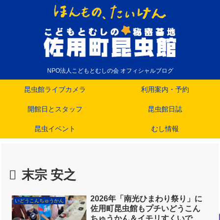
NPO法人こどもとむしの会 オフィシャルブログ
昆虫館ライブカメラ
利用案内・予約
開館日とスタッフ
昆虫館日誌
昆虫イベント
むし情報
末宗 安之
2026年「南光ひまわり祭り」に
いどうこんちゅうかん
佐用町昆虫館もプチいどうこん
ちゅうかん＆イモリすくいで参