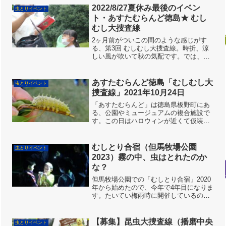
るということは、「牛さんのうんちを食
2022/8/27夏休み最後のイベン
虫とりイベント
べる、虫さんがい...
ト・あすたむらんど徳島★ むし
むし大捜査線
2ヶ月前がついこの間のような感じがす
る、第3回 むしむし大捜査線。時折、涼
しい風が吹いて秋の気配です。では、ど
んな虫さんが登場したか見ていきましょ
う！１年前と変わらず完全な感染拡大防
止対策。スタッフは、日頃から虫とりし
あすたむらんど徳島「むしむし大
虫とりイベント
ているので健康です。恒...
捜査線」2021年10月24日
「あすたむらんど」は徳島県板野町にあ
る、公園やミュージュアムの複合施設で
す。この日はハロウィンが近くて仮装の
人たちもいたりして、ちょっとUSJみた
いでした。この日は、「あすたむらんど
徳島子ども科学館」が主催、四国では初
むしとり合宿（但馬牧場公園
虫とりイベント
めての、むしの会による...
2023）霧の中、虫はとれたのか
な？
但馬牧場公園での「むしとり合宿」2020
年から始めたので、今年で4年目になりま
す。たいてい梅雨時に開催しているの
で、波乱のお天気が多いです。今年も、
一週間前の予報では「豪雨」。さすがに
無理かなと思いましたが、次第に予報は
【募集】昆虫大捜査線（播磨中央
虫とりイベント