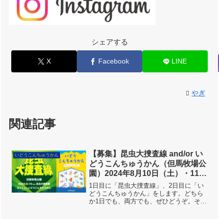
シェアする
X
Facebook
LINE
やぎ
関連記事
【募集】昆虫大捜査線 and/or い
いどうこんちゅうかん
どうこんちゅうかん（但馬牧場公
園）2024年8月10日（土）・11日
（日）開催
1日目に「昆虫大捜査線」、2日目に「い
どうこんちゅうかん」をします。どちら
か1日でも、両方でも、ぜひどうぞ。その
１：昆虫大捜査線 8月10日（土）牧場公
園なので、牛さんがいます。牛さんがい