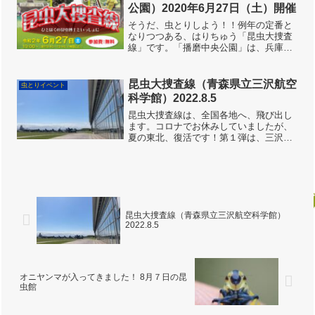
好転し、開催にこぎつ...
公園）2020年6月27日（土）開催
そうだ、虫とりしよう！！例年の定番と
なりつつある、はりちゅう「昆虫大捜査
線」です。「播磨中央公園」は、兵庫県
の真ん中、播磨平野の一角にあります。
とても広い公園で、園内に、ため池、雑
木林、草原、と、多様な環境があり、多
昆虫大捜査線（青森県立三沢航空
虫とりイベント
様な昆虫が見られるところ...
科学館）2022.8.5
昆虫大捜査線は、全国各地へ、飛び出し
ます。コロナでお休みしていましたが、
夏の東北、復活です！第１弾は、三沢航
空科学館。航空科学館なので、飛行機
が、いっぱい‼️科学館の中。飛行機や、飛
行機にまつわる楽しく、マニアックな展
示があります。屋外の「...
昆虫大捜査線（青森県立三沢航空科学館）
2022.8.5
オニヤンマが入ってきました！ 8月７日の昆
虫館