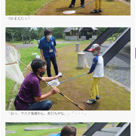
つかまえたっ！
「おっ、マスク鬼滅やん。友だちやな。」「・・・」