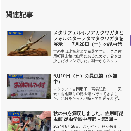
関連記事
メタリフェルホソアカクワガタと
昆虫館日誌
フォルスターフタマタクワガタを
展示！ 7月26日（土）の昆虫館
世の中は北海道まで猛暑ですが、ここ佐
用町昆虫館は山間にあるためか、暑さは
少しだけマシでした。朝一からスタッフ
の齋藤さんが、昆虫館でめったに出会え
ない珍蛇シロマダラを捕獲し大喜びでし
た。（ヘビの苦手な人は閲覧注意！）閉
5月10日（日）の昆虫館（休館
昆虫館日誌
館後は自然の中に返しまし...
中）
スタッフ：吉岡朋子・高橋弘樹 天
候：雨雨降りの昆虫館へ行ってきまし
た。水分をたっぷり吸って新緑がみずみ
ずしいです。館内のナナフシモドキや魚
にエサをやり、川からポンプで水を水路
にあげたつもりでしたが調子が悪く変で
秋の虫を満喫しました。佐用町昆
昆虫学園
すねと言っているところに斎...
虫館 昆虫学園中等部－第5回－
2024年9月29日。ようやく、秋が来まし