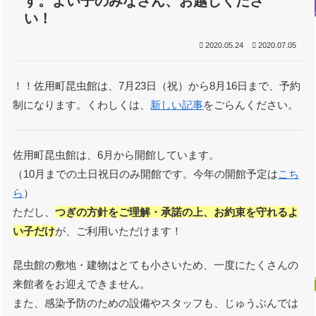
す。よい子のみなさん、お越しくださ
い！
2020.05.24
2020.07.05
！！佐用町昆虫館は、7月23日（祝）から8月16日まで、予約
制になります。くわしくは、
新しい記事
をごらんください。
佐用町昆虫館は、6月から開館しています。
（10月までの土日祝日のみ開館です。今年の開館予定は
こち
ら
）
ただし、
つぎの方針をご理解・承諾の上、お約束を守れるよ
い子だけ
が、ご利用いただけます！
昆虫館の敷地・建物はとても小さいため、一度にたくさんの
来館者をお迎えできません。
また、感染予防のための設備やスタッフも、じゅうぶんでは