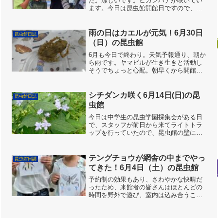
た。涼しいです。ヒガンバナが咲いてい
ます。今日は昆虫館開館日ですので、仁
王門横の広場をベースキャンプとしま
す。本日の課題は、秋の虫。直翅類、ア
カトンボ類など、よく見かけるけれども
雨の日はカエルが元気！6月30日
昆虫館日誌
同定が難しい（よくい...
（日）の昆虫館
6月も今日で終わり。天気予報通り、朝か
ら雨です。ヤマビルが生き生きと活動し
そうでちょっと心配。朝早くから開館準
備をしてくれた齋藤さん、ズボンのお尻
あたりを触ると「グニュ」と違和感
が・・・。予想通り、大きな個体が這い
シチダンカ咲く6月14日(日)の昆
昆虫館日誌
上がってきていたので吸血未...
虫館
今日は中学生の昆虫学園採集会がある日
で、スタッフが前日から来てライトトラ
ップを行っていたので、昆虫館の壁には
たくさんの蛾が張り付いていました。今
は亡くなられた初代館長の内海先生は
色々な植物を植えられていたので、昆虫
テングチョウが網舎の中までやっ
昆虫館日誌
館の周りでは今でも季節によ...
てきた！6月4日（土）の昆虫館
予約制の効果もあり、さわやかな快晴だ
ったため、来館者の皆さんはほとんどの
時間を野外で遊び、室内は込み合うこと
なく、ゆっくりとムシを観察、お絵描き
もできました。チョウの網舎は50匹を超