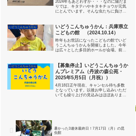
2024年もあとわずか・・・なのに陽だま
りでは、キタテハやキタキチョウが元気
にとんでいます。そんな虫たちに負けな
い、元気いっぱいの子どもたちが楽しみ
にして待っているのは【いどうこんちゅ
うかん】。高砂市の公立こども園、初開
いどうこんちゅうかん：兵庫県立
いどうこんちゅうかん
催です！前の日に先生...
こどもの館 （2024.10.14）
昨年もお世話になったこどもの館でいど
うこんちゅうかんを開催しました。今年
は広々とした多目的ホールが会場。前日
の13日は設営と、かやの中に入れる虫採
りでした。虫採りは天気が良すぎてめち
ゃくちゃ暑かったそうです。こどもの館
【募集停止】いどうこんちゅうか
いどうこんちゅうかん
のすぐ近くで、ベニトン...
んプレミアム（丹波の森公苑・
2025年5月5日（月祝））
4月18日正午現在、キャンセル待ち多数
となっています。以後お申し込みいただ
いても繰り上げの見込みはほぼありませ
んので、申しわけありませんが受付を停
止しました。予約なしでお楽しみいただ
けるプログラムもありますので、ぜひお
越しください。5月5日...
暑かった3連休最終日！7月17日（月）の昆
虫館