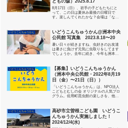
どもの森）2025.8.17
8月17日（日）、岩手の子どもたちにと
って、この日は夏休み最後の日曜日で
す。楽しんでくれたかな？会場は「なん
でも広場」です。広々とした空間の２／
３くらいが「いどうこんちゅうかん」会
場になります。スタッフの顔合わせ。今
いどうこんちゅうかん@洲本中央
いどうこんちゅうかん
回はバラエティに富んだス...
公民館 写真集 2023.8.18〜20
暑い日々が続きますね、虫好きのお友達
は暑さに負けず元気に虫取りをしてます
でしょうか。去年に続き、今年も洲本中
央公民館でいどうこんちゅうかんを開催
しました。虫なかまのみなさんに会える
のが楽しみで、スタッフも準備に精が出
【募集】いどうこんちゅうかん
いどうこんちゅうかん
ます。さぁ、お迎えする準...
（洲本中央公民館・2022年8月19
日（金）〜21日（日））
「いどうこんちゅうかん」は、NPO法人
こどもとむしの会 オリジナルの人気プロ
グラム。佐用町昆虫館の楽しさを、他の
施設にてお届けする、「移動昆虫館」で
す。淡路島では、初めての開催です！！
小さな子どもたちに、特にオススメ。
高砂市立曽根こども園 いどうこ
いどうこんちゅうかん
暑〜いときは、涼しいお...
んちゅうかん実施しました！
2024/12/4(水)