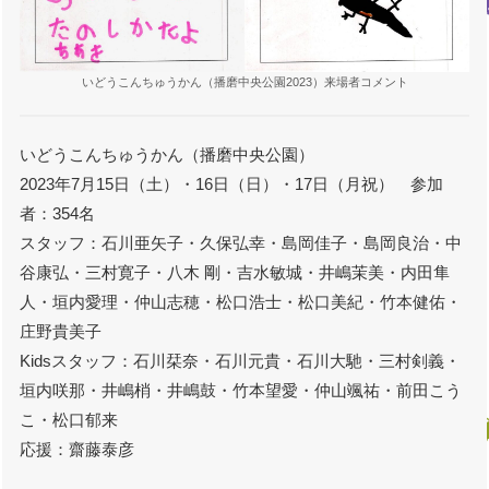
いどうこんちゅうかん（播磨中央公園2023）来場者コメント
いどうこんちゅうかん（播磨中央公園）
2023年7月15日（土）・16日（日）・17日（月祝） 参加
者：354名
スタッフ：石川亜矢子・久保弘幸・島岡佳子・島岡良治・中
谷康弘・三村寛子・八木 剛・吉水敏城・井嶋茉美・内田隼
人・垣内愛理・仲山志穂・松口浩士・松口美紀・竹本健佑・
庄野貴美子
Kidsスタッフ：石川栞奈・石川元貴・石川大馳・三村剣義・
垣内咲那・井嶋梢・井嶋鼓・竹本望愛・仲山颯祐・前田こう
こ・松口郁来
応援：齋藤泰彦