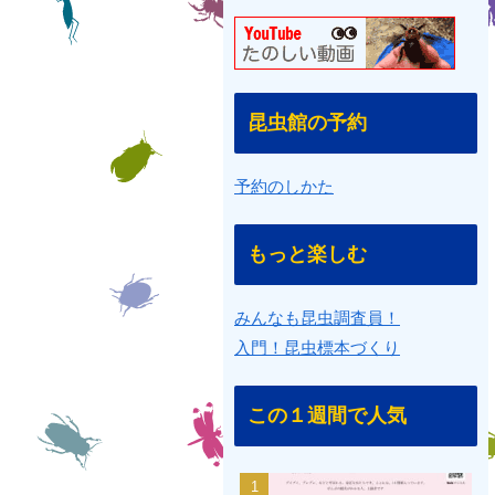
昆虫館の予約
予約のしかた
もっと楽しむ
みんなも昆虫調査員！
入門！昆虫標本づくり
この１週間で人気