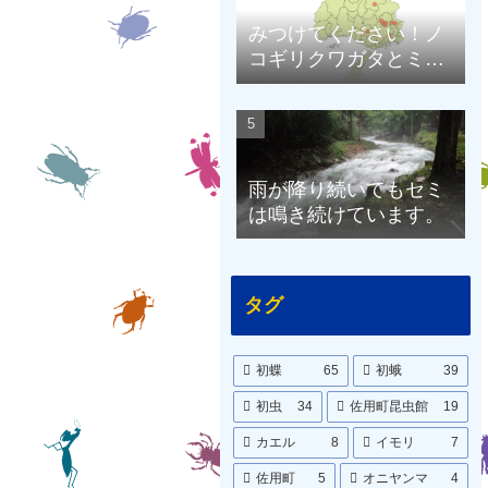
みつけてください！ノ
コギリクワガタとミヤ
マクワガタ（兵庫県限
定）
雨が降り続いてもセミ
は鳴き続けています。
タグ
初蝶
65
初蛾
39
初虫
34
佐用町昆虫館
19
カエル
8
イモリ
7
佐用町
5
オニヤンマ
4