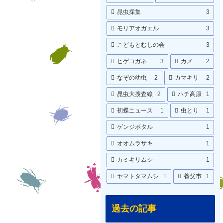
昆虫採集
3
モリアオガエル
3
こどもとむしの会
3
ヒゲコガネ
3
カメ
2
なぞの幼虫
2
カマキリ
2
昆虫大捜査線
2
ハチ高原
1
初蝶ニュース
1
虫とり
1
ゲンジボタル
1
オオムラサキ
1
カミキリムシ
1
ヤマトタマムシ
1
養父市
1
過去の記事