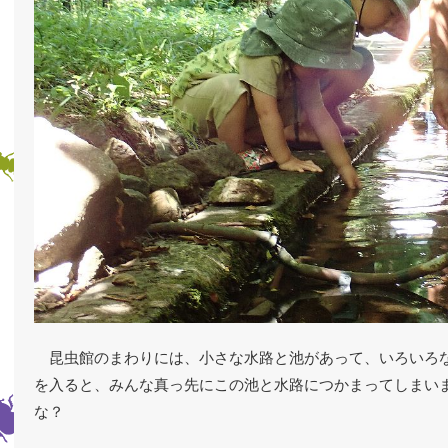
昆虫館のまわりには、小さな水路と池があって、いろいろ
を入ると、みんな真っ先にこの池と水路につかまってしまいます
な？