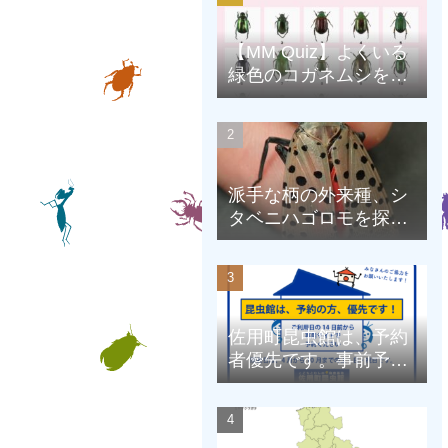
【MM Quiz】よくいる
緑色のコガネムシを、
克服しよう！
派手な柄の外来種、シ
タベニハゴロモを探そ
う
佐用町昆虫館は、予約
者優先です。事前予約
にご協力をお願いしま
す。