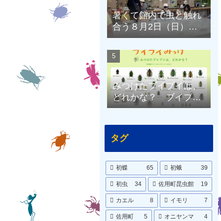
暑くて館内で虫と触れ
合う８月2日（日）の
昆虫館
みつけたブイブイは、
どれかな？ ブイブイ
ポスターをつくりまし
た。
タグ
初蝶
65
初蛾
39
初虫
34
佐用町昆虫館
19
カエル
8
イモリ
7
佐用町
5
オニヤンマ
4