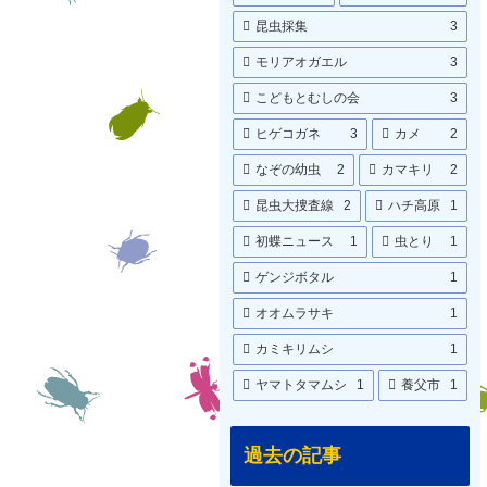
昆虫採集
3
モリアオガエル
3
こどもとむしの会
3
ヒゲコガネ
3
カメ
2
なぞの幼虫
2
カマキリ
2
昆虫大捜査線
2
ハチ高原
1
初蝶ニュース
1
虫とり
1
ゲンジボタル
1
オオムラサキ
1
カミキリムシ
1
ヤマトタマムシ
1
養父市
1
過去の記事