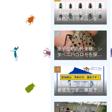
【MM Quiz】よくいる
緑色のコガネムシを、
克服しよう！
派手な柄の外来種、シ
タベニハゴロモを探そ
う
佐用町昆虫館は、予約
者優先です。事前予約
にご協力をお願いしま
す。