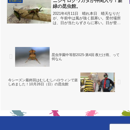
ニジイロクワガタが仲間入り！新
昆虫館日誌
ていきました。開館準...
緑の昆虫館。
2021年4月11日 晴れ本日 晴天なりだ
が、午前中は風が強く肌寒い。受付場所
は、日が当たらずさらに寒い。日が登る
につれ暖かくなり、蝶達も活動開始！定
員オーバーになる事もなくスタッフ来館
者共にゆっくり過ごせたと感じた1日でし
た。ビオトープ脇...
昆虫学園中等部2025-第4回 夜だけ雨、って
何なん
今シーズン最終回はむしむしハロウィンで楽
しめました！10月26日（日）の昆虫館