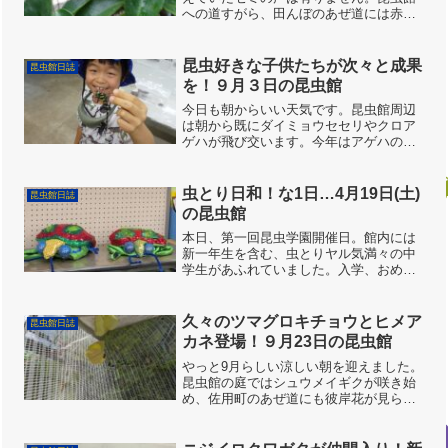
への道すがら、田んぼのあぜ道には赤い
絨毯。朝からどん曇りのお天気。館内で
はあまり虫が見られません。と、なると
子供たちは、水路に遊び相手を見つけま
昆虫好きな子供たちが次々と成果
昆虫館日誌
す。イモリやカメさんを見...
を！９月３日の昆虫館
今日も朝からいい天気です。昆虫館周辺
は朝から既にダイミョウセセリやクロア
ゲハが飛び交います。今年はアゲハの仲
間が良く目撃されます。シカの食害が深
刻なエリアなので、少しうれしい傾向で
す。今日はキッズスタッフの優君にミッ
虫とり日和！な1日…4月19日(土)
昆虫館日誌
ションを伝達。「庭のミヤ...
の昆虫館
本日、第一回昆虫学園開催日。館内には
新一年生を含む、虫とりヤル気満々の中
学生があふれていました。入学、おめで
とう！！イモリを集めてくれる昆虫学園
の生徒たち昆虫館の庭、はっぴーがーで
んではスミレが見頃。ムラサキケマンも
久々のツマグロキチョウとヒメア
昆虫館日誌
たくさん花を咲かせていま...
カネ登場！９月23日の昆虫館
やっと9月らしい涼しい朝を迎えました。
昆虫館の庭ではシュウメイギクが咲き始
め、佐用町のあぜ道にも彼岸花が見られ
るようになりました。今朝の珍客はオオ
アオイトトンボの♂、♀です。受付の柱に
止まりました。このあと、うまく外に出