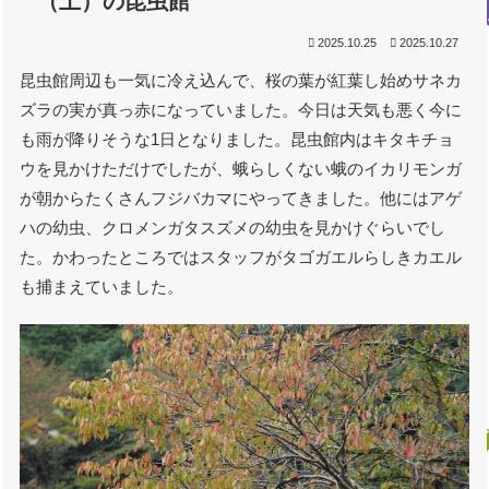
（土）の昆虫館
2025.10.25
2025.10.27
昆虫館周辺も一気に冷え込んで、桜の葉が紅葉し始めサネカ
ズラの実が真っ赤になっていました。今日は天気も悪く今に
も雨が降りそうな1日となりました。昆虫館内はキタキチョ
ウを見かけただけでしたが、蛾らしくない蛾のイカリモンガ
が朝からたくさんフジバカマにやってきました。他にはアゲ
ハの幼虫、クロメンガタスズメの幼虫を見かけぐらいでし
た。かわったところではスタッフがタゴガエルらしきカエル
も捕まえていました。