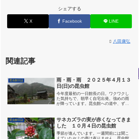
シェアする
X
Facebook
LINE
八田康弘
関連記事
雨・雨・雨 ２０２５年４月１３
昆虫館日誌
日(日)の昆虫館
今年度最初の一日館長の日。ワクワクし
た気持ちで、朝早く自宅出発。強めの雨
が降っています。昆虫館への道中、ずっ
と雨。昆虫館も、一日中雨。昆虫館を終
わり帰路、自宅へ着くまでも、ずっと
雨。始まりから終わりまで、ひと時たり
サネカズラの実が赤くなってきま
昆虫館日誌
とも雨が止まず、雨男と噂さ...
した １０月４日の昆虫館
季節が進んでいます。一週間前には聞こ
えていたセミの声は有りません。昆虫館