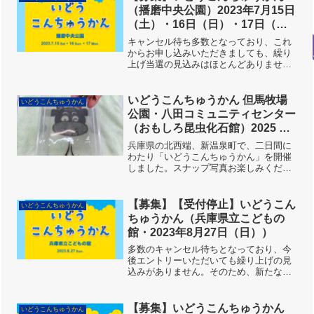
響きと星々が降りそそぐ美し...
（播磨中央公園）2023年7月15日
（土）・16日（日）・17日（月
祝）開催
キャンセル待ち多数となっており、これ
からお申し込みいただきましても、繰り
上げ当選の見込みはほとんどありませ
ん。悪しからずご了承ください。6月17
日（土）午前０時から、先着予約受付開
始。おなじみ播磨中央公園で、スペシャ
いどうこんちゅうかん 但馬牧場
いどうこんちゅうかん
ルイベント「いどうこんち...
公園・八田コミュニティセンター
（おもしろ昆虫化石館）2025 ス
ナップ写真集
兵庫県の北西端、新温泉町で、二日間に
わたり「いどうこんちゅうかん」を開催
しました。スナップ写真お楽しみくださ
い。インスタにもたくさん出てますので
そちらもどうぞ。8月2日（土） 但馬牧
場公園会場は「イベントホール」です。
【募集】【受付停止】いどうこん
いどうこんちゅうかん
牧場公園終了後、資材を...
ちゅうかん（兵庫県立こどもの
館・2023年8月27日（日））
多数のキャンセル待ちとなっており、今
後エントリーいただいても繰り上げの見
込みがありません。そのため、新たな予
約受付を停止しました。悪しからずご了
承ください。（8月18日）「いどうこん
ちゅうかん」は、NPO法人こどもとむし
【募集】いどうこんちゅうかん
いどうこんちゅうかん