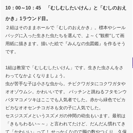
10：00～10：45 「むしむしたいけん」と「むしのおえ
かき」1ラウンド目。
２組はそのままホールで「むしのおえかき」。標本やシール
バッグに入った生きた虫たちを選んで、よ～く”観察‘’して画
用紙に描きます。描いた絵で『みんなの虫図鑑』を作るそう
です。
1組は教室で「むしむしたいけん」です。生きた虫さんをさ
わってなかよくなりましょう。
虫が苦手な子は小さな虫から。チビクワガタにコクワガタや
オオゾウムシ。かわいいです。 パッチンと跳ねるフタモンウ
バタマコメツキはここでも人気者でした。赤から緑色でピカ
ピカなオオセンチコガネも女の子に人気でした。
セスジスズメというスズメガの仲間の幼虫もいます。最初は
「きもちわるい～～」と言われてたけど、だんだん慣れてき
て「かわいい」って！ せっかくなので脚の数やつくり、久保