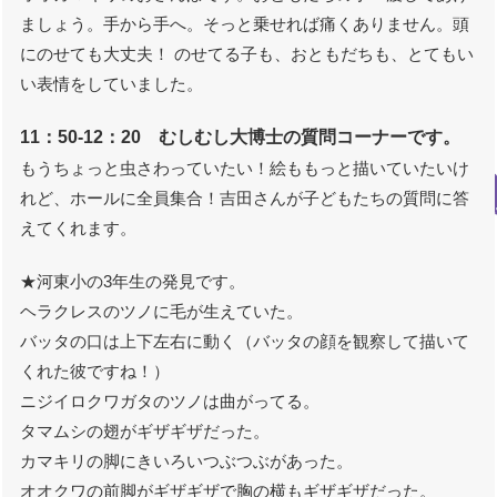
ましょう。手から手へ。そっと乗せれば痛くありません。頭
にのせても大丈夫！ のせてる子も、おともだちも、とてもい
い表情をしていました。
11：50-12：20 むしむし大博士の質問コーナーです。
もうちょっと虫さわっていたい！絵ももっと描いていたいけ
れど、ホールに全員集合！吉田さんが子どもたちの質問に答
えてくれます。
★河東小の3年生の発見です。
ヘラクレスのツノに毛が生えていた。
バッタの口は上下左右に動く（バッタの顔を観察して描いて
くれた彼ですね！）
ニジイロクワガタのツノは曲がってる。
タマムシの翅がギザギザだった。
カマキリの脚にきいろいつぶつぶがあった。
オオクワの前脚がギザギザで胸の横もギザギザだった。