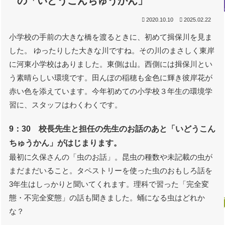
の「いどうこんちゅうかん」
2020.10.10
2025.02.22
小学校の手前の大きな橋を渡るときに、初めて揖保川を見ま
した。 ゆったりした大きな川ですね。その川のまさしく東岸
に河東小学校はありました。東側は山。西側には揖保川とい
う素晴らしい環境です。田んぼの稲穂も金色に輝き彼岸花が
赤い色を添えています。今年初めての小学校３年生の環境学
習に、スタッフはわくわくです。
9：30 校長先生と担任の先生のお話のあと「いどうこん
ちゅうかん」がはじまります。
最初に久保さんの「虫のお話」。昆虫の種数や未記載の虫が
まだまだいること。タペストリーを使った虫のおもしろ話を
3年生はしっかりと聞いてくれます。理科で習った「完全変
態・不完全変態」の話も聞きました。蛹になる虫はどれか
な？