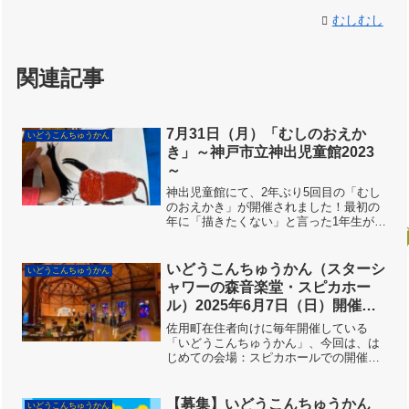
むしむし
関連記事
7月31日（月）「むしのおえか
いどうこんちゅうかん
き」～神戸市立神出児童館2023
～
神出児童館にて、2年ぶり5回目の「むし
のおえかき」が開催されました！最初の
年に「描きたくない」と言った1年生がも
う高1なんですって！昨年はコロナ渦で開
催できず、この日をとっても楽しみにし
ていました。親指姫が座ってそう。近藤
いどうこんちゅうかん（スターシ
いどうこんちゅうかん
さん曰く蓮の花が咲...
ャワーの森音楽堂・スピカホー
ル）2025年6月7日（日）開催し
ました
佐用町在住者向けに毎年開催している
「いどうこんちゅうかん」、今回は、は
じめての会場：スピカホールでの開催で
す。ここは木造のコンサートホール。佐
用町のホームページによると、木造りの
ホールならではの、耳にやさしい自然の
【募集】いどうこんちゅうかん
いどうこんちゅうかん