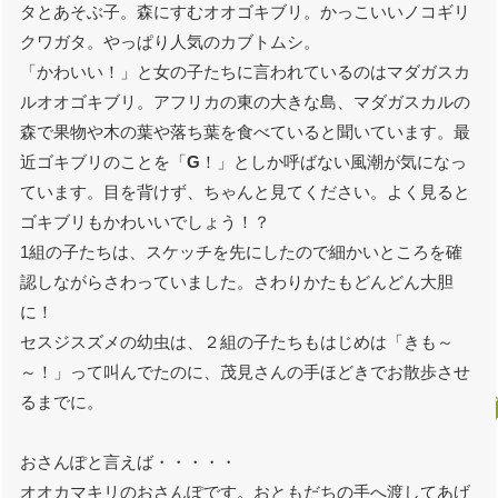
タとあそぶ子。森にすむオオゴキブリ。かっこいいノコギリ
クワガタ。やっぱり人気のカブトムシ。
「かわいい！」と女の子たちに言われているのはマダガスカ
ルオオゴキブリ。アフリカの東の大きな島、マダガスカルの
森で果物や木の葉や落ち葉を食べていると聞いています。最
近ゴキブリのことを「
G
！」としか呼ばない風潮が気になっ
ています。目を背けず、ちゃんと見てください。よく見ると
ゴキブリもかわいいでしょう！？
1組の子たちは、スケッチを先にしたので細かいところを確
認しながらさわっていました。さわりかたもどんどん大胆
に！
セスジスズメの幼虫は、２組の子たちもはじめは「きも～
～！」って叫んでたのに、茂見さんの手ほどきでお散歩させ
るまでに。
おさんぽと言えば・・・・・
オオカマキリのおさんぽです。おともだちの手へ渡してあげ