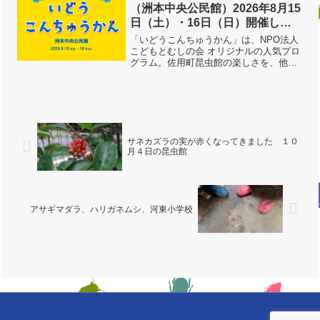
の会 オリジナルの人...
（洲本中央公民館）2026年8月15
日（土）・16日（日）開催しま
す
「いどうこんちゅうかん」は、NPO法人
こどもとむしの会 オリジナルの人気プロ
グラム。佐用町昆虫館の楽しさを、他の
施設にてお届けする、「移動昆虫館」で
す。洲本中央公民館、5年連続の開催！！
小さな子どもたちに、特にオススメ。
暑〜いときは、涼しい...
サネカズラの実が赤くなってきました １０
月４日の昆虫館
アサギマダラ、ハリガネムシ、河東小学校