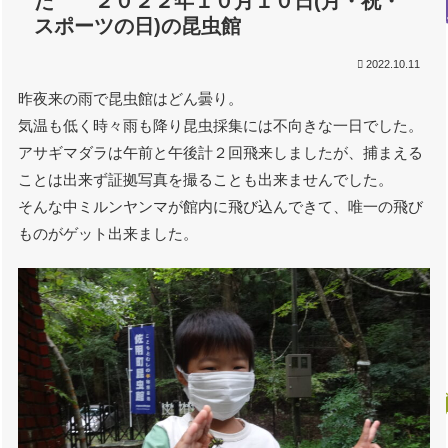
た ２０２２年１０月１０日(月・祝・
スポーツの日)の昆虫館
2022.10.11
昨夜来の雨で昆虫館はどん曇り。
気温も低く時々雨も降り昆虫採集には不向きな一日でした。
アサギマダラは午前と午後計２回飛来しましたが、捕まえる
ことは出来ず証拠写真を撮ることも出来ませんでした。
そんな中ミルンヤンマが館内に飛び込んできて、唯一の飛び
ものがゲット出来ました。