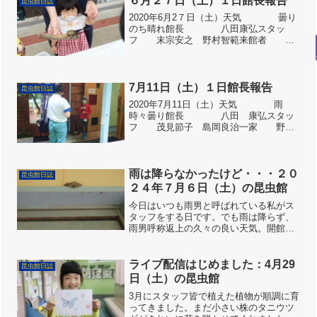
６月２７日（土）１日館長報告
昆虫館日誌
す。大人も子供に混じって...
2020年6月2７日（土）天気 曇り
のち晴れ館長 八田康弘スタッ
フ 末宗安之 野村智範来館者 ８
５人昆虫館の前ではオオハンゲ（大半
夏）が咲き、姿は地味ですが綺麗な声の
カジカガエルが鳴いていました。昆虫は
少なめでチョウも周辺で...
7月11日（土）１日館長報告
昆虫館日誌
2020年7月11日（土）天気 雨
時々曇り館長 八田 康弘スタッ
フ 茂見節子 島岡良治一家 野村
智範（応援）来館者 57人降り続く雨
の中昆虫館に向かう。最近の雨は局所的
ゲリラ雨で昔のイメージの梅雨とは思え
ない雨です。昆虫館...
雨は降らなかったけど・・・２０
昆虫館日誌
２４年７月６日（土）の昆虫館
今日はいつも雨男と呼ばれている私がス
タッフをする日です。でも雨は降らず、
雨男呼称返上の久々の良い天気。開館準
備が整い館内を一巡り。窓枠の上の方に
カジカガエルがいました。展示用に捕ま
えようと手を伸ばすと、カジカガエルは
ライブ配信はじめました：4月29
昆虫館日誌
ピョンと跳ねて水路へ。私...
日（土）の昆虫館
3月にスタッフ皆で植えた植物が順調に育
ってきました。まだ小さい株のタニウツ