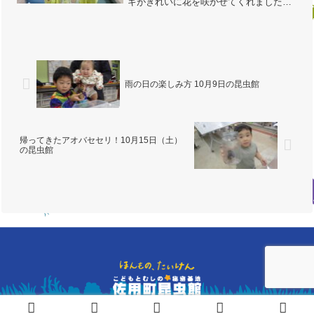
ギがきれいに花を咲かせてくれました。
いろんな虫が来ますように朝は曇り、昼
頃から雨が降り始める虫採りには厳しい
天気でしたが、館内で虫やイモリなどに
触れ合って楽しんでいた...
雨の日の楽しみ方 10月9日の昆虫館
帰ってきたアオバセセリ！10月15日（土）
の昆虫館
© NPO法人こどもとむしの会