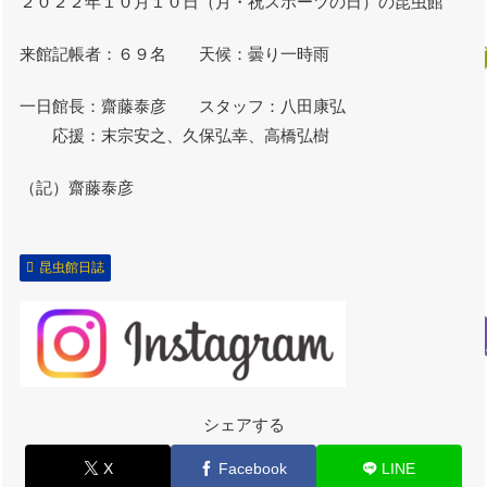
２０２２年１０月１０日（月・祝スポーツの日）の昆虫館
来館記帳者：６９名 天候：曇り一時雨
一日館長：齋藤泰彦 スタッフ：八田康弘
応援：末宗安之、久保弘幸、高橋弘樹
（記）齋藤泰彦
昆虫館日誌
シェアする
X
Facebook
LINE