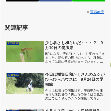
齋藤泰彦
関連記事
少し暑さも和らいだ・・・？ 9
昆虫館日誌
月10日の昆虫館
9月になり、光の強さもすこし変わってき
ました。昆虫館の周りの木々も、種類に
よっては既に落葉が始まっています。ス
タッフの茂見さんは、元気いっぱい、朝
から全開です。昆虫も夏の虫から秋の虫
へ移行してますね。ナツアカネやアキア
今日は採集日和たくさんのムシが
昆虫館日誌
カネが多くなり、ウスバ...
ひらひらハウスに 9月24日の昆
虫館
今日は秋晴れの採集日和、午前中から来
られた来館者の子供たちの多くは昆虫館
周辺でたくさんのムシを採集してちょう
ちょひらひらハウスに入れて、カヤ内で
ムシたちとふれ合いました。昆虫館の周
りで昆虫採集家族総出でいざ昆虫採集で