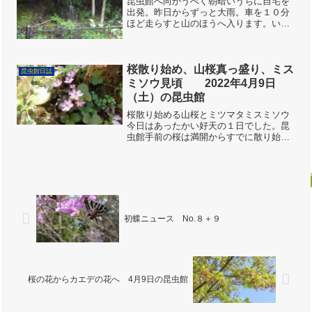
昆虫館へ向かうべく朝暗いうちに自宅を
出発。昨日からずっと大雨。車を１０分
ほど走らすと山のほうへ入ります。いつ
もはヒグラシの朝の合唱が聞こえるので
すが、今日は雨の音ばかり。車のラジオ
から「臨時ニュースを発表します。ただ
今加東市と加西市に大雨警...
桜散り始め、山桜真っ盛り、ミス
昆虫館日誌
ミソウ見頃 2022年4月9日
（土）の昆虫館
桜散り始める山桜とミツマタミスミソウ
今日はあったかい好天の１日でした。昆
虫館手前の桜は満開からすでに散り始め
ていましたが、近くの斜面では山桜がち
ょうど満開で、ミツマタも例年より少し
遅目の満開の状態でした。初代館長内海
先生が植えられた早春の山...
初蝶ニュース No.８＋９
桜の花からカエデの花へ 4月9日の昆虫館