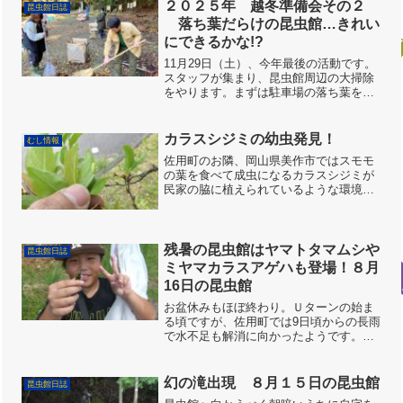
なる前にと「ちょうちょひらひらハウス
２０２５年 越冬準備会その２
昆虫館日誌
（蚊帳）」に向かわれる方が...
落ち葉だらけの昆虫館…きれい
にできるかな!?
11月29日（土）、今年最後の活動です。
スタッフが集まり、昆虫館周辺の大掃除
をやります。まずは駐車場の落ち葉を集
めて大袋に入れます。11月25日の雹や雨
がしみ込んでいるので、結構重いです。
キッズスタッフも頑張ります。スタッフ
カラスシジミの幼虫発見！
むし情報
も総出で落ち葉を...
佐用町のお隣、岡山県美作市ではスモモ
の葉を食べて成虫になるカラスシジミが
民家の脇に植えられているような環境で
も見つかるようになりました。おそらく
最近、分布を広げたと思われます。高さ
１ｍくらいの枝の先で良く見つかりまし
た。これは２齢幼虫のよう...
残暑の昆虫館はヤマトタマムシや
昆虫館日誌
ミヤマカラスアゲハも登場！８月
16日の昆虫館
お盆休みもほぼ終わり。Ｕターンの始ま
る頃ですが、佐用町では9日頃からの長雨
で水不足も解消に向かったようです。は
っぴーがーでんの池も元通りになりまし
た。コシマゲンゴロウやマツモムシも泳
いでいます。ヤマビルも元気になり、筆
幻の滝出現 ８月１５日の昆虫館
昆虫館日誌
者も作業中に首すじを狙...