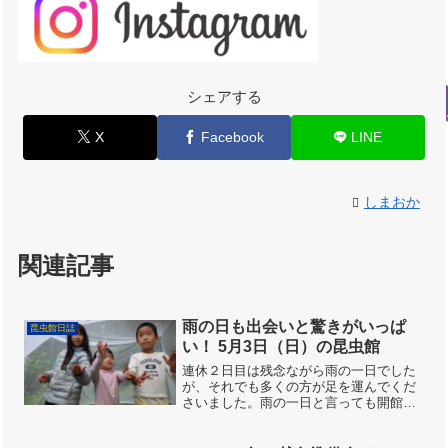
シェアする
X
Facebook
LINE
しまおか
関連記事
雨の日も出会いと驚きがいっぱ
昆虫館日誌
い！ 5月3日（日）の昆虫館
連休２日目は残念ながら雨の一日でした
が、それでも多くの方が足を運んでくだ
さいました。雨の一日と言っても開館直
後はそれほど降っていませんでしたの
で、早くに来られたお客さんは本降りに