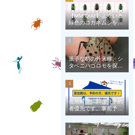
【MM Quiz】よくいる
緑色のコガネムシを、
克服しよう！
派手な柄の外来種、シ
タベニハゴロモを探そ
う
佐用町昆虫館は、予約
者優先です。事前予約
にご協力をお願いしま
す。