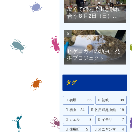
暑くて館内で虫と触れ
合う８月2日（日）の
昆虫館
ヒゲコガネの幼虫、発
掘プロジェクト
タグ
初蝶
65
初蛾
39
初虫
34
佐用町昆虫館
19
カエル
8
イモリ
7
佐用町
5
オニヤンマ
4