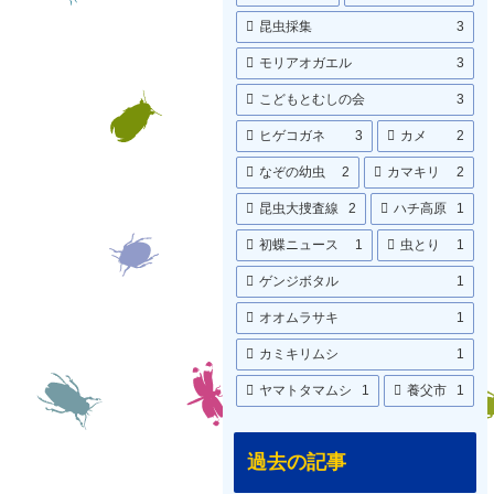
昆虫採集
3
モリアオガエル
3
こどもとむしの会
3
ヒゲコガネ
3
カメ
2
なぞの幼虫
2
カマキリ
2
昆虫大捜査線
2
ハチ高原
1
初蝶ニュース
1
虫とり
1
ゲンジボタル
1
オオムラサキ
1
カミキリムシ
1
ヤマトタマムシ
1
養父市
1
過去の記事