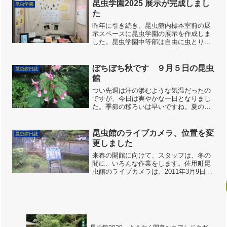
して遊んで貰いました。スタッフの茂見
昆虫学園2025 展示が完成しまし
昆虫学園
さんがカブトムシを連れて...
た
昨年に引き続き、昆虫館内標本室前の展
示スペースに昆虫学園の展示を作成しま
した。昆虫学園中等部は自由に虫とりを
するだけのセミナーですが、せっかくワ
ンシーズン虫とりしたのでその成果発表
をかねて展示づくりもします。秋から冬
ぼちぼち秋です ９月５日の昆虫
昆虫館日誌
にかけてにみんなでつくっ...
館
つい先週は汗の滲むような気温だったの
ですが、今日は爽やかな一日となりまし
た。季節の移ろいは早いですね。夏の間
チョウやいろいろな虫を呼んでくれたボ
タンクサギの花はなくなりました。そし
てぼちぼちと秋の花が咲きだしました。
昆虫館のライブカメラ、位置を変
昆虫館日誌
シュウカイドウやシュウメ...
更しました
来春の開館に向けて、スタッフは、冬の
間に、いろんな作業をします。佐用町昆
虫館のライブカメラは、2011年3月9日に
設置されました。春から秋までの土・
日・祝日という変則的な開館ですので、
ライブカメラで閉館時のようすを見られ
るのは、なんとなく安...