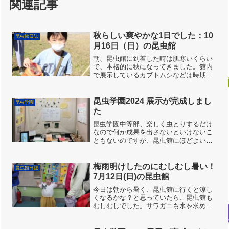
関連記事
秋らしい爽やかな1日でした：10
昆虫館日誌
月16日（日）の昆虫館
朝、昆虫館に到着した時は肌寒いくらい
で、本格的に秋になってきました。館内
で展示しているカブトムシなどは時期的
に種類が減ってきていますが、周りで採
れた虫などと一緒に頑張ってくれていま
す。お父さんと一緒にチャレンジ！大き
昆虫学園2024 展示が完成しまし
昆虫学園
な虫も上手にさわれました...
た
昆虫学園中等部、楽しく虫とりするだけ
なので何か成果を出さないといけないこ
ともないのですが、昆虫館にほどよい展
示スペースがあるので、みんなで展示作
品をつくることにしました。正確には、
このときみんなでつくったのはパーツで
梅雨明けしたのにむしむし暑い！
昆虫館日誌
して、最終工程では、それ...
7月12日(日)の昆虫館
今日は朝から暑く、昆虫館に行くと涼し
くなるかな？と思っていたら、昆虫館も
むしむしでした。サワガニも水を求めて
移動中。太陽が好きなカメさんは甲羅干
し、イモリには日陰を作り、水を冷たく