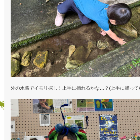
外の水路でイモリ探し！上手に捕れるかな…？(上手に捕って