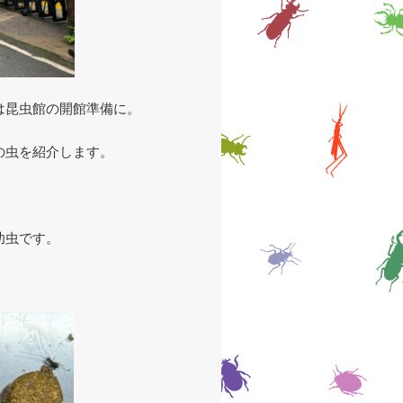
は昆虫館の開館準備に。
の虫を紹介します。
幼虫です。
。