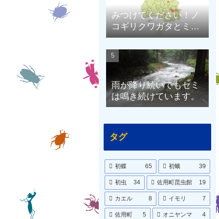
みつけてください！ノ
コギリクワガタとミヤ
マクワガタ（兵庫県限
定）
雨が降り続いてもセミ
は鳴き続けています。
タグ
初蝶
65
初蛾
39
初虫
34
佐用町昆虫館
19
カエル
8
イモリ
7
佐用町
5
オニヤンマ
4