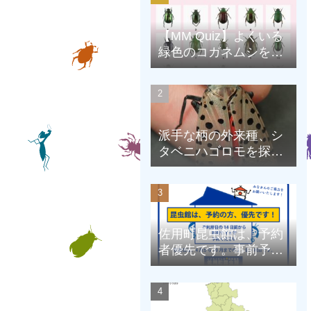
【MM Quiz】よくいる
緑色のコガネムシを、
克服しよう！
派手な柄の外来種、シ
タベニハゴロモを探そ
う
佐用町昆虫館は、予約
者優先です。事前予約
にご協力をお願いしま
す。