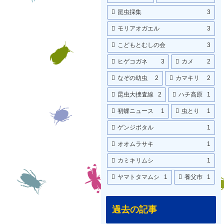
昆虫採集
3
モリアオガエル
3
こどもとむしの会
3
ヒゲコガネ
3
カメ
2
なぞの幼虫
2
カマキリ
2
昆虫大捜査線
2
ハチ高原
1
初蝶ニュース
1
虫とり
1
ゲンジボタル
1
オオムラサキ
1
カミキリムシ
1
ヤマトタマムシ
1
養父市
1
過去の記事