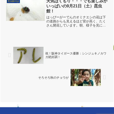
天気はくもり・・・でも楽しみが
昆虫館日誌
ヤマザクラはまだ咲いてい...
いっぱいの9月21日（土）昆虫
館！
はっぴーがーでんのオミナエシの花は下
の道路からも見えるほど背が高く、たく
さん開花しています。朝、様子を見に行
ってみるとツマグロヒョウモンが訪花し
ています。他にアキアカネ、オオセイボ
ウ、ナミアゲハなどが確認できました。
今日も開館と同時にご家族...
祝！阪神タイガース優勝：シンジュキノカワ
ガ絶好調！
そろそろ秋のチョウが