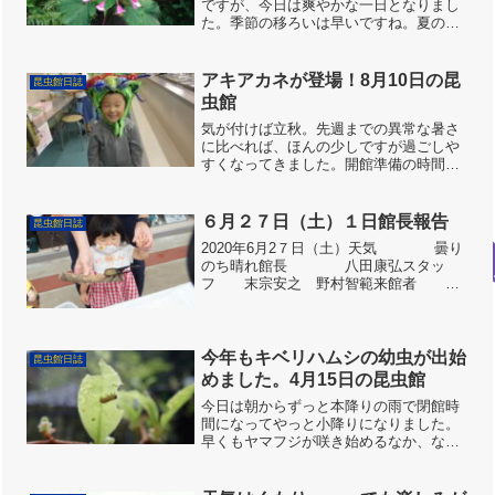
ですが、今日は爽やかな一日となりまし
た。季節の移ろいは早いですね。夏の間
チョウやいろいろな虫を呼んでくれたボ
タンクサギの花はなくなりました。そし
てぼちぼちと秋の花が咲きだしました。
アキアカネが登場！8月10日の昆
昆虫館日誌
シュウカイドウやシュウメ...
虫館
気が付けば立秋。先週までの異常な暑さ
に比べれば、ほんの少しですが過ごしや
すくなってきました。開館準備の時間に
周辺のムシ探しです。新鮮なオオチャバ
ネセセリ。他に撮影は出来ませんでした
がヒメキマダラセセリも目撃。寺谷川の
６月２７日（土）１日館長報告
昆虫館日誌
土手に止まった赤トンボが...
2020年6月2７日（土）天気 曇り
のち晴れ館長 八田康弘スタッ
フ 末宗安之 野村智範来館者 ８
５人昆虫館の前ではオオハンゲ（大半
夏）が咲き、姿は地味ですが綺麗な声の
カジカガエルが鳴いていました。昆虫は
少なめでチョウも周辺で...
今年もキベリハムシの幼虫が出始
昆虫館日誌
めました。4月15日の昆虫館
今日は朝からずっと本降りの雨で閉館時
間になってやっと小降りになりました。
早くもヤマフジが咲き始めるなか、なぜ
か昆虫館付近の桜はほとんど散っている
のですが２、３本品種が違うのかサクラ
がまだ咲いていました。（ヤエザクラや