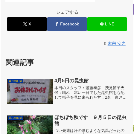
シェアする
X
Facebook
LINE
末宗 安之
関連記事
4月5日の昆虫館
昆虫館日誌
本日のスタッフ：齋藤泰彦、茂見節子天
候：晴れ 寒い一日でした昆虫館を心配
して様子を見に来られた方：2名 東さ
ん、久保さん4月の第一日曜日、長い冬眠
期間を過ごし、待ち焦がれた虫開きの日
だったのですが、今年はダメになりまし
た。皮肉にも瑠璃寺参道...
ぼちぼち秋です ９月５日の昆虫
昆虫館日誌
館
つい先週は汗の滲むような気温だったの