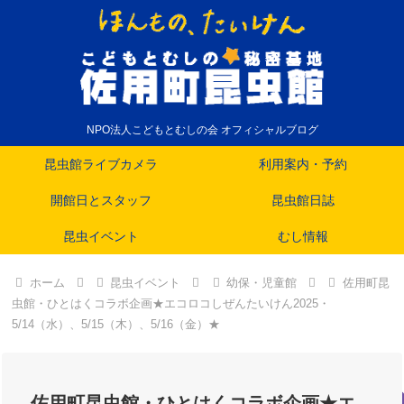
NPO法人こどもとむしの会 オフィシャルブログ
昆虫館ライブカメラ
利用案内・予約
開館日とスタッフ
昆虫館日誌
昆虫イベント
むし情報
ホーム
昆虫イベント
幼保・児童館
佐用町昆
虫館・ひとはくコラボ企画★エコロコしぜんたいけん2025・
5/14（水）、5/15（木）、5/16（金）★
佐用町昆虫館・ひとはくコラボ企画★エ