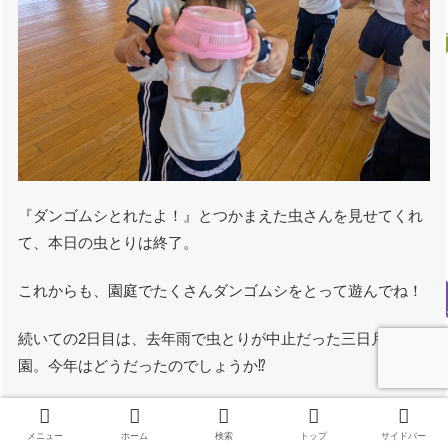
『ダンゴムシとれたよ！』とつかまえた虫さんを見せてくれ
て、本日の虫とりは終了。
これからも、園庭でたくさんダンゴムシをとって遊んでね！
続いての2日目は、去年雨で虫とりが中止だった三日月保育
園。今年はどうだったのでしょうか⁉️
5月15日（木）午前の部 佐用町立三日月
メニュー
ホーム
検索
トップ
サイドバー