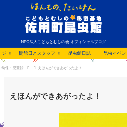
NPO法人こどもとむしの会 オフィシャルブログ
ージ
開館日とスタッフ
昆虫館日誌
昆虫イベン
幼保・児童館
えほんができあがったよ！
えほんができあがったよ！