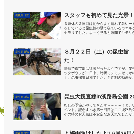
スタッフも初めて見た光景！
昆虫館日誌
３連休の２日目は朝からよく晴れて暑い一
をしていると昆虫館の壁で寝ているカエル
ヤモリでした。よ～く見ると隙間でヤモリ
た。開館と同時にた...
８月２２日（土）の昆虫館 
昆虫館日誌
た！
快晴で都市部は猛暑だったようですが、昆
ツクボウシが一日中、時折ミンミンゼミが
く、昆虫採集日和でした。予約制の効果か
しんでいただけたと...
昆虫大捜査線in淡路島公園 2026
昆虫館日誌
むしの季節がやってきたぞ～～～～！と、
ベント。記念すべき第一回目はここ淡路島公
その時のお天気は不安定なお天気でしたが
したちがよく捕...
＊梅雨明けしたよ!!
昆虫館日誌