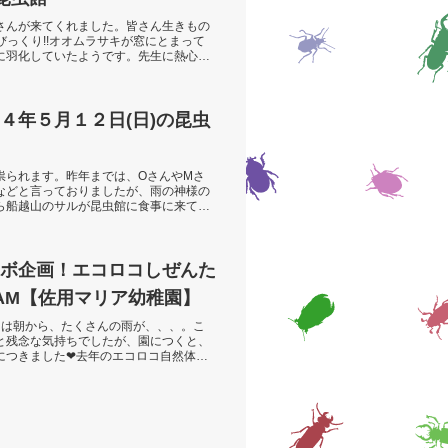
さんが来てくれました。皆さん生きもの
びっくり!!オオムラサキが窓にとまって
に羽化していたようです。先生に熱心に
４年５月１２日(日)の昆虫
祟られます。昨年までは、OさんやMさ
などと言っておりましたが、雨の神様の
ら船越山のサルが昆虫館に食事に来てい
ボ企画！エコロコしぜんた
金)AM【佐用マリア幼稚園】
日は朝から、たくさんの雨が、、、。こ
と残念な気持ちでしたが、園につくと、
につきました❤去年のエコロコ自然体験