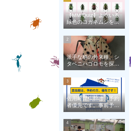
【MM Quiz】よくいる
緑色のコガネムシを、
克服しよう！
派手な柄の外来種、シ
タベニハゴロモを探そ
う
佐用町昆虫館は、予約
者優先です。事前予約
にご協力をお願いしま
す。