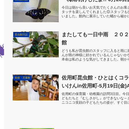
今日は朝から良いお天気でたくさんのお客
タッチを楽しんでくれました😊スタッフも
いました。館内に展示していた蛹から秘か
質問をしている可...
またしても一日中雨 ２０２
昆虫館日誌
館
どうも私が昆虫館のスタッフに入ると雨に
んが雨の神様に好かれているんじゃないか
本命は私のような気がしてきました。朝か
ました。サルは動き...
佐用町昆虫館・ひとはくコラ
幼保・児童館
いけんin佐用町-5月19日(
佐用町の保育園・幼稚園の訪問3日目。今
どもたちと『むしさがし』ができないな～
ニコニコ笑顔の子どもたちの姿が、すぐ目
を覚えていた子ども...