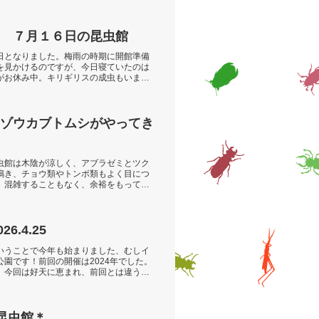
 ７月１６日の昆虫館
日となりました。梅雨の時期に開館準備
を見かけるのですが、今日寝ていたのは
がお休み中。キリギリスの成虫もいまし
ゾウカブトムシがやってき
虫館は木陰が涼しく、アブラゼミとツク
鳴き、チョウ類やトンボ類もよく目につ
、混雑することもなく、余裕をもって楽
.4.25
いうことで今年も始まりました、むしイ
園です！前回の開催は2024年でした。
、今回は好天に恵まれ、前回とは違うむ
 6月28日昆虫館＊