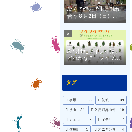
暑くて館内で虫と触れ
合う８月2日（日）の
昆虫館
みつけたブイブイは、
どれかな？ ブイブイ
ポスターをつくりまし
た。
タグ
初蝶
65
初蛾
39
初虫
34
佐用町昆虫館
19
カエル
8
イモリ
7
佐用町
5
オニヤンマ
4