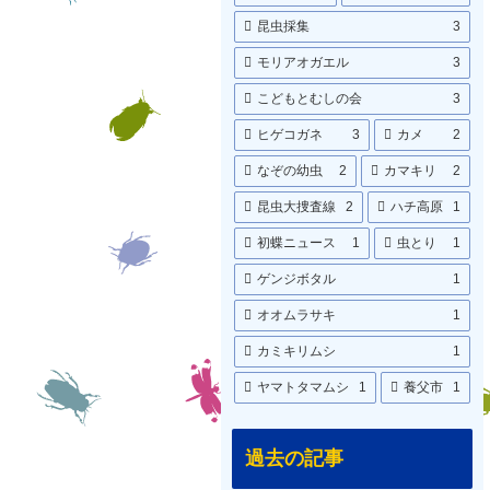
昆虫採集
3
モリアオガエル
3
こどもとむしの会
3
ヒゲコガネ
3
カメ
2
なぞの幼虫
2
カマキリ
2
昆虫大捜査線
2
ハチ高原
1
初蝶ニュース
1
虫とり
1
ゲンジボタル
1
オオムラサキ
1
カミキリムシ
1
ヤマトタマムシ
1
養父市
1
過去の記事