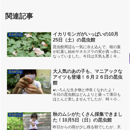
関連記事
イカリモンガがいっぱいの10月
昆虫館日誌
25日（土）の昆虫館
昆虫館周辺も一気に冷え込んで、桜の葉
が紅葉し始めサネカズラの実が真っ赤に
なっていました。今日は天気も悪く今に
も雨が降りそうな1日となりました。昆虫
館内はキタキチョウを見かけただけでし
たが、蛾らしくない蛾のイカリモンガが
大人気のあの子も、マニアックな
昆虫館日誌
朝からたくさんフジバカ...
アイツも登場！６月２６日の昆虫
館
●いろんな生き物と仲良くなれたよ！
今日の昆虫館はどんよりと曇って薄日も
ほとんど差しませんでしたが、時々小雨
が降ってきても傘を差さずに走り回って
いるうちにあがっているという空模様。
そんな中、昆虫大好き少年・少女が次々
秋のムシがたくさん採集できまし
昆虫館日誌
と来館してくれました。 ...
た！10月5日（日）の昆虫館
昨日からの雨が少し残る朝でしたが、天