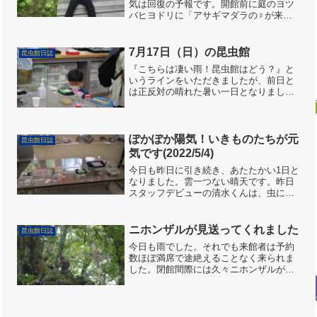
気は回復の予報です。開館前に庭のヨツ
バヒヨドリに「アサギマダラの♀が来
た」とキッズスタッフ優君から報告があ
りましたが、今年はまだ目撃が少ないよ
うです。網舎のカラスアゲハ幼虫は終齢
7月17日（日）の昆虫館
昆虫館日誌
になりました。カラスアゲハ...
『こちらは凄い雨！昆虫館はどう？』と
いうラインをいただきましたが、前日と
は正反対の晴れた暑い一日となりまし
た。南光ひまわり畑に行って昆虫館に来
られたお客さんも多く、3連休の佐用町は
ただ今賑わっています。前日に草刈りを
していてくれたので片付け...
ぽかぽか陽気！いきものたちが元
昆虫館日誌
気です(2022/5/4)
今日も昨日に引き続き、あたたかい1日と
なりました。雲一つない晴天です。昨日
スタッフデビューの清水くんは、虫に詳
しい昆虫少年です。今日も展示の準備や
クワガタの説明など、活躍してくれまし
た。今年から新たに作られた「ちょうち
ニホンザルが見送ってくれました
昆虫館日誌
ょひらひらハウス」には...
今日も雨でした。それでも来館者は予約
数ほぼ満席で途絶えることなく来られま
した。閉館間際には久々ニホンザルが昆
虫館周辺に結構出てきて、今日のキッズ
スタッフをしたって見送ってくれまし
た。ニホンザル今日もキッズスタッフが
活躍してくれました。雨の中...