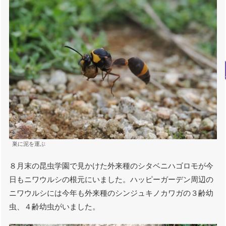
巣に泥を運ぶ
８月末の昆虫学園で見かけた外来種のシタベニハゴロモが今
日もニワウルシの根元にいました。ハッピーガーデン周辺の
ニワウルシには今年も外来種のシンジュキノカワガの３齢幼
虫、４齢幼虫がいました。