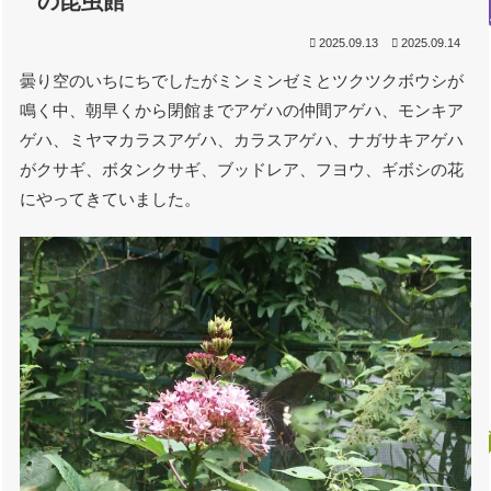
の昆虫館
2025.09.13
2025.09.14
曇り空のいちにちでしたがミンミンゼミとツクツクボウシが
鳴く中、朝早くから閉館までアゲハの仲間アゲハ、モンキア
ゲハ、ミヤマカラスアゲハ、カラスアゲハ、ナガサキアゲハ
がクサギ、ボタンクサギ、ブッドレア、フヨウ、ギボシの花
にやってきていました。