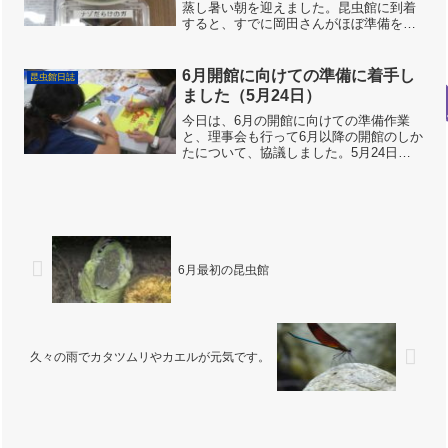
蒸し暑い朝を迎えました。昆虫館に到着
すると、すでに岡田さんがほぼ準備を済
ませてくれていたので、感謝しつつ、周
辺の撮影をしてみました。ナガサキアゲ
ハ♂今朝も黒いアゲハチョウが複数やっ
6月開館に向けての準備に着手し
昆虫館日誌
てきています。ミヤマカ...
ました（5月24日）
今日は、6月の開館に向けての準備作業
と、理事会も行って6月以降の開館のしか
たについて、協議しました。5月24日
（日）曇りのち晴れ開館スタッフ：八
木、安岡理事会等：内藤、近藤、野村、
八田、相坂、金子、齋藤、末宗、久保、
茂見、吉岡、高橋、島岡テ...
6月最初の昆虫館
久々の雨でカタツムリやカエルが元気です。