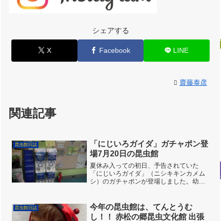
シェアする
X
Facebook
LINE
齋藤泰彦
関連記事
「にじいろガイダ」ガチャポン登
昆虫館日誌
場7月20日の昆虫館
夏休み入っての初日、予告されていた
「にじいろガイダ」（ニシキキンカメム
シ）のガチャポンが登場しました。幼虫
成虫５種類入っています。とりあえずし
ばらくはどれが出るかお楽しみになって
います。来館されたらまた覗いてみてく
今年の昆虫館は、てんとうむ
昆虫館日誌
ださい。にじいろガイダガチ...
し！！ 赤松の郷昆虫文化館 出張