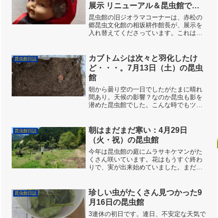
展示 リニューアル＆昆虫館で見
られるテントウムシ
昆虫館の旧ジオラマコーナーは、赤松の
郷昆虫文化館の相坂耕作館長が、展示を
入れ替えてくださっています。これは、
2021年の作品です。「韓国」がテーマで
した。今年のテーマは、「てんとうむ
し」です！じゃじゃーん。4月からの展示
カブトムシは次々と羽化したけ
昆虫館日誌
です。いろんなアイテ...
ど・・・。7月13日（土）の昆虫
館
朝から曇り空の一日でしたがたまに晴れ
間あり。天候の影響？なのか昆虫も影を
潜めた昆虫館でした。こんな時でもツマ
グロヒョウモンははっぴーがーでんにや
ってきます。トノサマバッタはまだあま
り見かけませんが、キリギリスの鳴き声
朝はまだまだ寒い：4月29日
昆虫館日誌
が聞こえるようになりまし...
（火・祝）の昆虫館
今年は昆虫館の庭にムラサキケマンがた
くさん咲いています。花はもうすぐ終わ
りで、実が出来始めていました。まだ実
ははじけませんでした。朝から良い天気
でしたが、昆虫館の周りの朝の気温は10
度台前半。Tシャツで来た子は寒さで震
珍しい虫がたくさん見つかった9
昆虫館日誌
えていました。夏に比べ...
月16日の昆虫館
3連休の初日です。連日、不安定な天気で