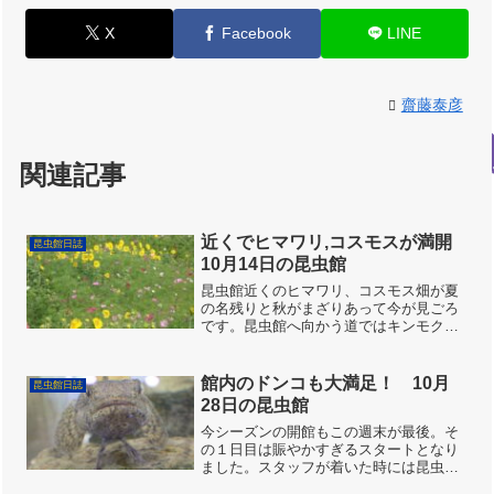
X
Facebook
LINE
齋藤泰彦
関連記事
近くでヒマワリ,コスモスが満開
昆虫館日誌
10月14日の昆虫館
昆虫館近くのヒマワリ、コスモス畑が夏
の名残りと秋がまざりあって今が見ごろ
です。昆虫館へ向かう道ではキンモクセ
イの香りが匂ってきました。蝉の鳴き声
はなくなりましたが、今日生きているミ
ンミンゼミとツクツクボウシのメスを見
館内のドンコも大満足！ 10月
昆虫館日誌
かけました。朝方からだん...
28日の昆虫館
今シーズンの開館もこの週末が最後。そ
の１日目は賑やかすぎるスタートとなり
ました。スタッフが着いた時には昆虫館
の周りはすでに大喧騒。駐車場の奥の山