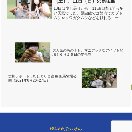
（土）、11日（日）の昆虫館
10日は少し曇りがち、11日は晴れ間も多
い天気でした。昆虫館では館内でカブト
ムシやクワガタムシなどを触れるコーナ
ーが人気ですが、この時期になるとカブ
ト・クワガタは種類が少し減ってきま
す。代わりに、外の秋の虫が本格的にシ
ーズンインしてきたよう...
大人気のあの子も、マニアックなアイツも登
場！６月２６日の昆虫館
実施レポート：むしとり合宿 in 但馬牧場公
園（2021年6月26−27日）