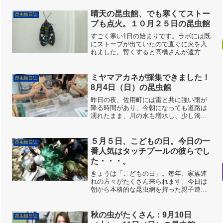
でサルの群れがやって来て大運動会を繰
り広げていたのです。せっかくなのでお
晴天の昆虫館、でも寒くてストー
昆虫館日誌
客さんを楽しませてもらえ...
ブも点火。１０月２５日の昆虫館
すごく寒い1日の始まりです。ラボには既
にストーブが出ていたので直ぐに火を入
れました。暫くすると高橋さんが遠方で
採集されたサツマニシキを館に持って来
られました。凄く美しい蛾の一種です。
サツマニシキの裏面です。とても綺麗で
ミヤマアカネが採集できました！
昆虫館日誌
す。サツマニシキのおも...
8月4日（日）の昆虫館
昨日の夜、佐用町には雷と共に強い雨が
降る時間があり、今朝になっても道路は
濡れたまま、川の水も増水し、少し濁っ
た状態です。昆虫館の看板も濡れていま
す。昨日から蚊帳の中に入れたクマゼミ
が朝からうるさく鳴いていました。昨
５月５日、こどもの日。今日の一
昆虫館日誌
晩、キッズスタッフの優君が...
番人気はタッチプールの彼らでし
た・・・。
きょうは「こどもの日」。毎年、家族連
れの方々がたくさん来られます。今日は
朝から本格的な昆虫網を持った親子連れ
が複数、来館してくれました。めあての
ムシを質問してみると、みんな「ミヤマ
カラスアゲハを採集してみたい」という
秋の虫がたくさん：9月10日
昆虫館日誌
回答でした。リピーターの...