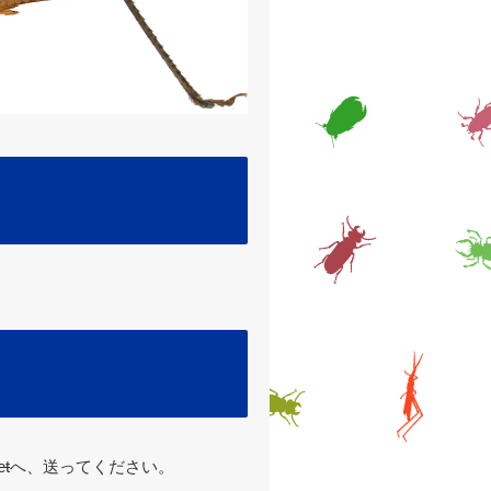
et
へ、送ってください。