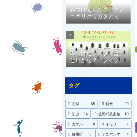
みつけてください！ノ
コギリクワガタとミヤ
マクワガタ（兵庫県限
定）
みつけたブイブイは、
どれかな？ ブイブイ
ポスターをつくりまし
た。
タグ
初蝶
65
初蛾
39
初虫
34
佐用町昆虫館
19
カエル
8
イモリ
7
佐用町
5
オニヤンマ
4