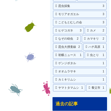
昆虫採集
3
モリアオガエル
3
こどもとむしの会
3
ヒゲコガネ
3
カメ
2
なぞの幼虫
2
カマキリ
2
昆虫大捜査線
2
ハチ高原
1
初蝶ニュース
1
虫とり
1
ゲンジボタル
1
オオムラサキ
1
カミキリムシ
1
ヤマトタマムシ
1
養父市
1
過去の記事