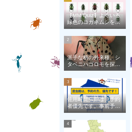
【MM Quiz】よくいる
緑色のコガネムシを、
克服しよう！
派手な柄の外来種、シ
タベニハゴロモを探そ
う
佐用町昆虫館は、予約
者優先です。事前予約
にご協力をお願いしま
す。