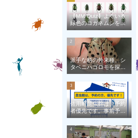
【MM Quiz】よくいる
緑色のコガネムシを、
克服しよう！
派手な柄の外来種、シ
タベニハゴロモを探そ
う
佐用町昆虫館は、予約
者優先です。事前予約
にご協力をお願いしま
す。