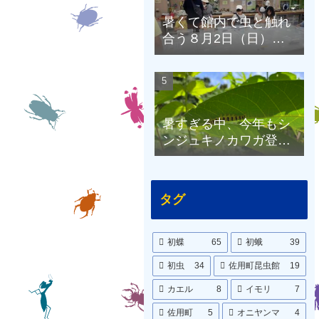
暑くて館内で虫と触れ
合う８月2日（日）の
昆虫館
暑すぎる中、今年もシ
ンジュキノカワガ登
場！8月1日（土）の昆
虫館
タグ
初蝶
65
初蛾
39
初虫
34
佐用町昆虫館
19
カエル
8
イモリ
7
佐用町
5
オニヤンマ
4