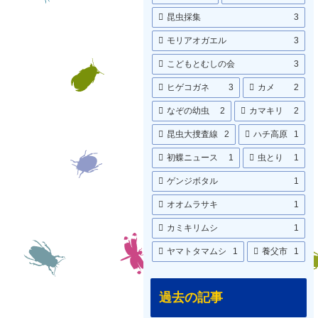
昆虫採集
3
モリアオガエル
3
こどもとむしの会
3
ヒゲコガネ
3
カメ
2
なぞの幼虫
2
カマキリ
2
昆虫大捜査線
2
ハチ高原
1
初蝶ニュース
1
虫とり
1
ゲンジボタル
1
オオムラサキ
1
カミキリムシ
1
ヤマトタマムシ
1
養父市
1
過去の記事