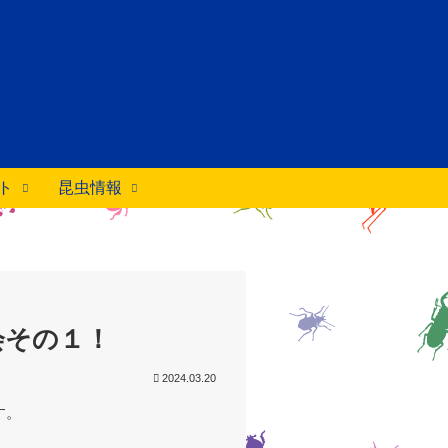
ト
昆虫情報
会その１！
2024.03.20
す。