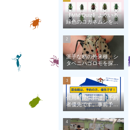
【MM Quiz】よくいる
緑色のコガネムシを、
克服しよう！
派手な柄の外来種、シ
タベニハゴロモを探そ
う
佐用町昆虫館は、予約
者優先です。事前予約
にご協力をお願いしま
す。