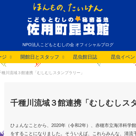
NPO法人こどもとむしの会 オフィシャルブログ
ージ
開館日とスタッフ
昆虫館日誌
昆虫イベン
千種川流域３館連携「むしむしスタンプラリー」
千種川流域３館連携「むしむしス
ひょんなことから、2020年（令和2年）、赤穂市立海洋科学
をすることになりました。そういえば、これらみんな、清流