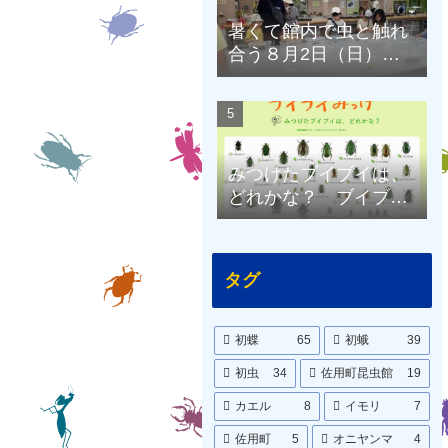
暑くて館内で虫と触れ
合う８月2日（日）の
昆虫館
みつけたブイブイは、
どれかな？ ブイブイ
ポスターをつくりまし
た。
タグ
初蝶
65
初蛾
39
初虫
34
佐用町昆虫館
19
カエル
8
イモリ
7
佐用町
5
オニヤンマ
4