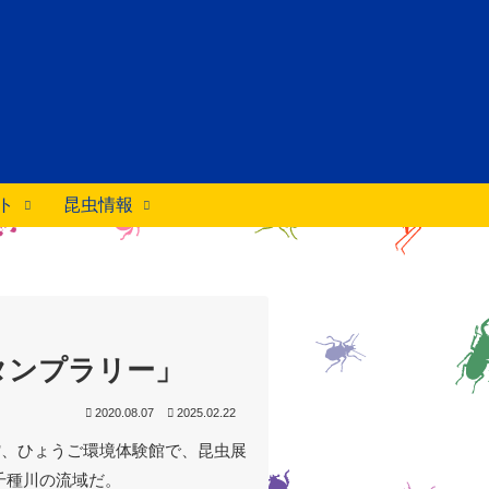
ト
昆虫情報
タンプラリー」
2020.08.07
2025.02.22
館、ひょうご環境体験館で、昆虫展
千種川の流域だ。