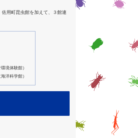
）佐用町昆虫館を加えて、３館連
ご環境体験館）
立海洋科学館）