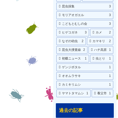
昆虫採集
3
モリアオガエル
3
こどもとむしの会
3
ヒゲコガネ
3
カメ
2
なぞの幼虫
2
カマキリ
2
昆虫大捜査線
2
ハチ高原
1
初蝶ニュース
1
虫とり
1
ゲンジボタル
1
オオムラサキ
1
カミキリムシ
1
ヤマトタマムシ
1
養父市
1
過去の記事