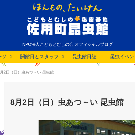
NPO法人こどもとむしの会 オフィシャルブログ
ージ
開館日とスタッフ
昆虫館日誌
昆虫イベン
8月2日（日）虫あつ～い 昆虫館
8月2日（日）虫あつ～い 昆虫館