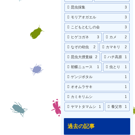
昆虫採集
3
モリアオガエル
3
こどもとむしの会
3
ヒゲコガネ
3
カメ
2
なぞの幼虫
2
カマキリ
2
昆虫大捜査線
2
ハチ高原
1
初蝶ニュース
1
虫とり
1
ゲンジボタル
1
オオムラサキ
1
カミキリムシ
1
ヤマトタマムシ
1
養父市
1
過去の記事