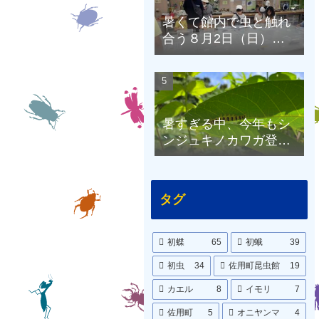
暑くて館内で虫と触れ
合う８月2日（日）の
昆虫館
暑すぎる中、今年もシ
ンジュキノカワガ登
場！8月1日（土）の昆
虫館
タグ
初蝶
65
初蛾
39
初虫
34
佐用町昆虫館
19
カエル
8
イモリ
7
佐用町
5
オニヤンマ
4