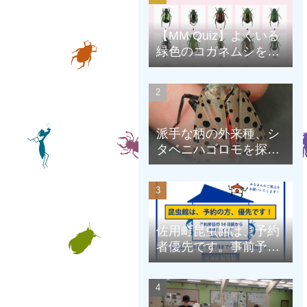
【MM Quiz】よくいる
緑色のコガネムシを、
克服しよう！
派手な柄の外来種、シ
タベニハゴロモを探そ
う
佐用町昆虫館は、予約
者優先です。事前予約
にご協力をお願いしま
す。