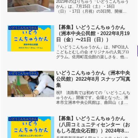
2023年のはりちゅう「いどうこんちゅう
かん」は、7月15日（土）・16日
（日）・17日（月祝）の3日間、開催し
ました。直前までの梅雨空は一転、酷暑
の３日間でしたね。夏空です！さらに、
15日と17日の来場者のみなさまは、会場
【募集】いどうこんちゅうかん
いどうこんちゅうかん
内も暑かったです...
（洲本中央公民館・2022年8月19
日（金）〜21日（日））
「いどうこんちゅうかん」は、NPO法人
こどもとむしの会 オリジナルの人気プロ
グラム。佐用町昆虫館の楽しさを、他の
施設にてお届けする、「移動昆虫館」で
す。淡路島では、初めての開催です！！
小さな子どもたちに、特にオススメ。
いどうこんちゅうかん（洲本中央
いどうこんちゅうかん
暑〜いときは、涼しいお...
公民館）2022年8月 スナップ写真
集
祝‼️ 淡路島では初めての「いどうこんち
ゅうかん」開催です。会場となった、洲
本市立洲本中央公民館は、曲田山（まが
たやま）のふもとにある、昭和レトロな
公民館。３日間だけ、昆虫館に変身！！
会場は、入口正面の集会室です。いつも
【募集】いどうこんちゅうかん
いどうこんちゅうかん
とちがった空間です。...
（八田コミュニティセンター（お
もしろ昆虫化石館））2024年8月
12日（月祝）開催