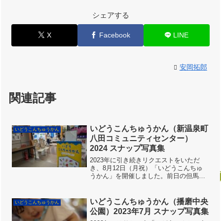
シェアする
X
Facebook
LINE
安岡拓郎
関連記事
いどうこんちゅうかん（新温泉町
いどうこんちゅうかん
八田コミュニティセンター）
2024 スナップ写真集
2023年に引き続きリクエストをいただ
き、8月12日（月祝）「いどうこんちゅ
うかん」を開催しました。前日の但馬牧
場公園も新温泉町ですが、こちらはほぼ
新温泉町内にしか告知していないので、
地元の子どもたちや里帰りのご家族がた
いどうこんちゅうかん（播磨中央
いどうこんちゅうかん
くさんきてくれました...
公園）2023年7月 スナップ写真集