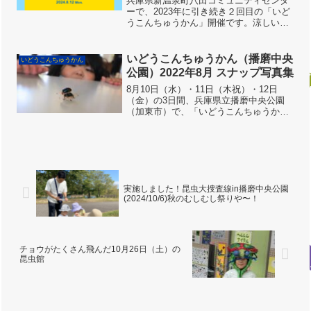
兵庫県新温泉町八田コミュニティセンタ
ーで、2023年に引き続き２回目の「いど
うこんちゅうかん」開催です。涼しい室
内で、いろんな虫にふれてあそびましょ
う。会場周辺での虫とりは難しいです。
しかし、八田コミュニティセンターには
いどうこんちゅうかん（播磨中央
いどうこんちゅうかん
「おもしろ昆虫化石館...
公園）2022年8月 スナップ写真集
8月10日（水）・11日（木祝）・12日
（金）の3日間、兵庫県立播磨中央公園
（加東市）で、「いどうこんちゅうか
ん」を開催しました。スナップ写真、お
楽しみください‼️会場は、バラ園内にあ
る、四季の庭サービスセンターです。３
日間だけ、昆虫館に変...
実施しました！昆虫大捜査線in播磨中央公園
(2024/10/6)秋のむしむし祭りや〜！
チョウがたくさん飛んだ10月26日（土）の
昆虫館