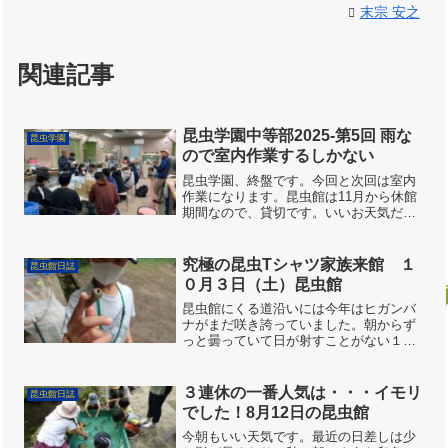
末宗 安之
関連記事
昆虫学園中等部2025-第5回 雨な
昆虫学園
ので室内作業するしかない
昆虫学園、終盤です。今回と次回は室内
作業になります。昆虫館は11月から休館
期間なので、貸切です。いいお天気だと
虫とりに出てしまいますが、狙い澄まし
たように、雨！！室内作業をするしかあ
りません。ほら。まじめにお話をきいて
究極の昆虫Tシャツ家族来館 １
昆虫館日誌
る感じです。やることは...
０月３日（土）昆虫館
昆虫館にくる道沿いには今年はヒガンバ
ナがまだ咲き誇っていました。朝からず
っと曇っていて日が射すことがない１日
でした。そのせいかむし達の活動も少な
く、来館者も今年一番少ないのんびりし
た昆虫館でした。昼前に野村先生がアサ
３連休の一番人気は・・・イモリ
昆虫館日誌
ギマダラのためのフジバカ...
でした！8月12日の昆虫館
今朝もいい天気です。最近の日差しは少