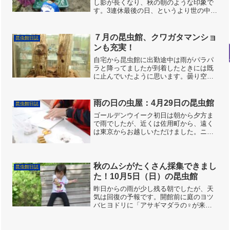
し影が長くなり、秋の朝のような印象で
す。3連休最後の日、というより世の中は
お盆休みの真っただ中という印象です。
蚊帳の中は今日もキッズスタッフの優君
が昨日と昨晩、採集したムシ達を追加し
７月の昆虫館、クワガタマンショ
昆虫館日誌
てくれたので充実したラ...
ンも充実！
自宅から昆虫館に出勤途中は雨がパラパ
ラと降ってましたが到着したときには既
に止んでいたように思います。曇り空が
閉館まで続き昆虫採集も出来たようで
す。午前１部と午後２部は予約の方々に
飛び入りの方々がプラスされ満員札を何
雨の日の虫屋：4月29日の昆虫館
昆虫館日誌
度か掲示しました。先週植え...
ゴールデンウイーク初日は朝から夕方ま
で雨でしたが、近くは佐用町から、遠く
は東京からお越しいただけました。ニジ
イロクワガタは老若男女問わず人気も
の。チビクワガタと一緒に。雨なのでお
外の虫捕りはできませんが、その分お絵
描きコーナーには素敵な作品...
秋のムシがたくさん採集できまし
昆虫館日誌
た！10月5日（日）の昆虫館
昨日からの雨が少し残る朝でしたが、天
気は回復の予報です。開館前に庭のヨツ
バヒヨドリに「アサギマダラの♀が来
た」とキッズスタッフ優君から報告があ
りましたが、今年はまだ目撃が少ないよ
うです。網舎のカラスアゲハ幼虫は終齢