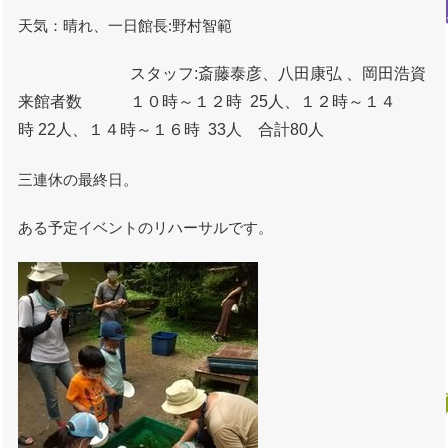
天気：晴れ、一日館長:野村智範
スタッフ:斎藤泰彦、八田康弘 、岡田浩資
来館者数 １０時～１２時 25人、１２時～１４
時 22人、１４時～１６時 33人 合計80人
三連休の最終日。
ある予定イベントのリハーサルです。