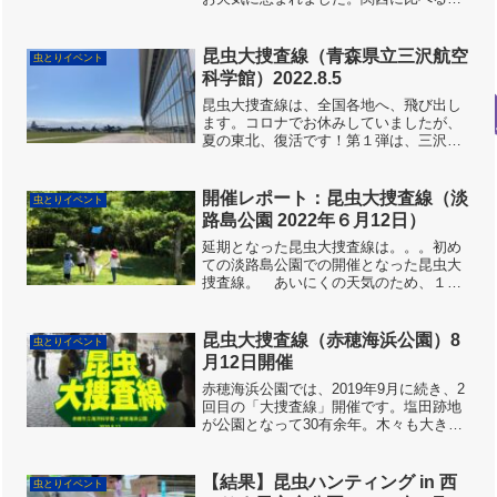
涼しいですが日中は30度を超え、地元の
みなさん的にはうだるような暑さだそう
です。虫あみをもった子どもたちが、
昆虫大捜査線（青森県立三沢航空
虫とりイベント
続々とやってきます。わ...
科学館）2022.8.5
昆虫大捜査線は、全国各地へ、飛び出し
ます。コロナでお休みしていましたが、
夏の東北、復活です！第１弾は、三沢航
空科学館。航空科学館なので、飛行機
が、いっぱい‼️科学館の中。飛行機や、飛
行機にまつわる楽しく、マニアックな展
開催レポート：昆虫大捜査線（淡
虫とりイベント
示があります。屋外の「...
路島公園 2022年６月12日）
延期となった昆虫大捜査線は。。。初め
ての淡路島公園での開催となった昆虫大
捜査線。 あいにくの天気のため、１日
延期して６月12日（日）に開催しまし
た。心配された天気は。。。きもちのい
い快晴！ むしとり日和！さぁ、淡路島
昆虫大捜査線（赤穂海浜公園）8
虫とりイベント
公園の昆虫大捜査線スター...
月12日開催
赤穂海浜公園では、2019年9月に続き、2
回目の「大捜査線」開催です。塩田跡地
が公園となって30有余年。木々も大きく
成長し、いろんな虫がすむ環境が形成さ
れています。正直、最初はあまり期待し
てなかったのですが、やってみると、意
【結果】昆虫ハンティング in 西
虫とりイベント
外や意外、楽しい...