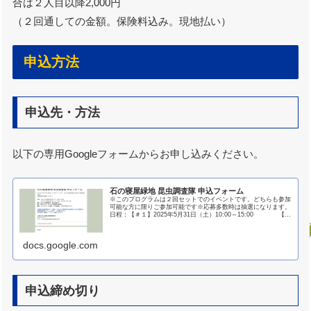
合は２人目以降2,000円
（２回通しての金額。保険料込み。現地払い）
申込方法
申込先・方法
以下の専用Googleフォームからお申し込みください。
石の寝屋緑地 昆虫調査隊 申込フォーム
※このプログラムは２回セットでのイベントです。どちらも参加
可能な方に限りご参加可能です※応募多数時は抽選になります。
日程：【＃１】2025年5月31日（土）10:00～15:00 【＃
２】2025年6月21日（土）17:30～ 6月2...
docs.google.com
申込締め切り