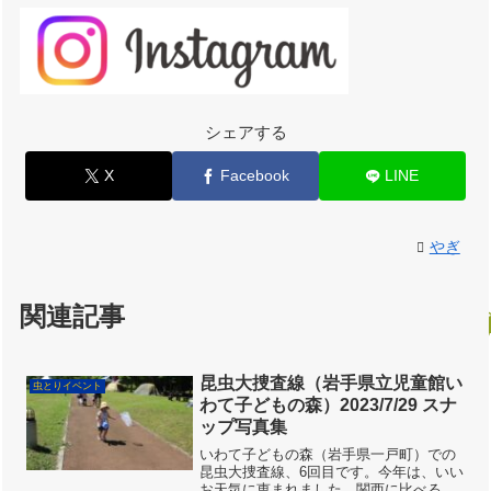
シェアする
X
Facebook
LINE
やぎ
関連記事
昆虫大捜査線（岩手県立児童館い
虫とりイベント
わて子どもの森）2023/7/29 スナ
ップ写真集
いわて子どもの森（岩手県一戸町）での
昆虫大捜査線、6回目です。今年は、いい
お天気に恵まれました。関西に比べると