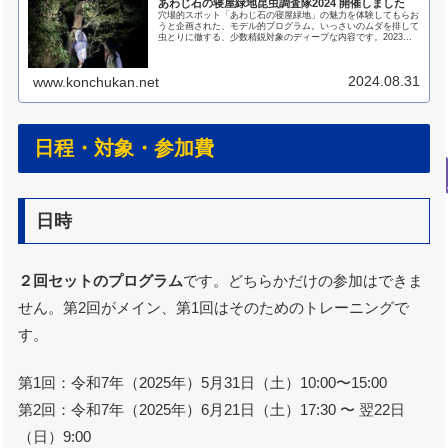
あわじ石の寝屋緑地昆虫調査隊2024 開催しました
穴場的スポット「あわじ石の寝屋緑地」の魅力を体験してもらお
うと企画された、モデル的プログラム。いっさいのムダを排して
虫とりに徹する、少数精鋭対象のディープな内容です。2023年
に続き２回目の開催。プログラムの構成も時期も2023年とほぼ
同じ...
2024.08.31
www.konchukan.net
日程・対象・参加費
日時
２回セットのプログラム
です。どちらかだけの参加はできま
せん。第2回がメイン、第1回はそのためのトレーニングで
す。
第1回：令和7年（2025年）5月31日（土）10:00〜15:00
第2回：令和7年（2025年）6月21日（土）17:30 〜 翌22日
（日）9:00