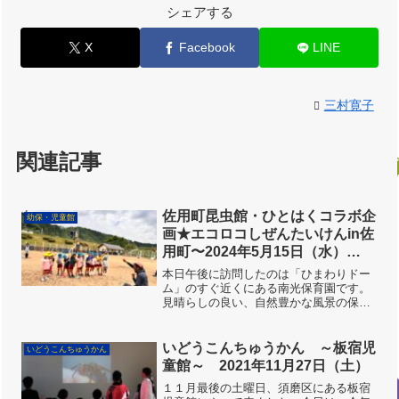
シェアする
X
Facebook
LINE
三村寛子
関連記事
佐用町昆虫館・ひとはくコラボ企
幼保・児童館
画★エコロコしぜんたいけんin佐
用町〜2024年5月15日（水）
PM〜【南光保育園】
本日午後に訪問したのは「ひまわりドー
ム」のすぐ近くにある南光保育園です。
見晴らしの良い、自然豊かな風景の保育
園です。先生方に聞くと、こどもたちは
とても楽しみに待ってくれていたようで
す。まずは上手に採集できるように、ス
いどうこんちゅうかん ～板宿児
いどうこんちゅうかん
タッフでちょうちょのつか...
童館～ 2021年11月27日（土）
１１月最後の土曜日、須磨区にある板宿