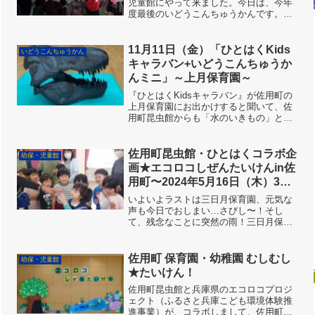
児童館にやって来ました。今日は、今年
度最後のいどうこんちゅうかんです。夏
休みに実施する予定だったのですが、コ
ロナの影響で変更になり、3ヶ月遅れでの
開催となりました。さて、今日はどんな
11月11日（金）「ひとはくKids
いどうこんちゅうかん
お友達が遊びに来てくれ...
キャラバン+いどうこんちゅうか
んミニ」～上月保育園～
『ひとはくKidsキャラバン』が佐用町の
上月保育園にお出かけすると聞いて、佐
用町昆虫館からも「水のいきもの」と
「むしむしたいけん」が参加させていた
だきました。兵庫県立人と自然の博物館
の移動博物館車「ゆめはく」の荷台はあ
佐用町昆虫館・ひとはくコラボ企
幼保・児童館
っという間に展示室に早...
画★エコロコしぜんたいけんin佐
用町〜2024年5月16日（木）3日
目最終日PM〜【三日月保育園】
いよいよラストは三日月保育園、元気な
声も今日でおしまい…さびし〜！そし
て、残念なことに突然の雨！三日月保育
園は面白い虫が多かっただけに、虫とり
好きなスタッフはとても残念(TдT)近くを
流れる志文川は、生き物豊か。びっくり
佐用町 保育園・幼稚園 むしむし
幼保・児童館
するくらいの美しい光...
★たいけん！
佐用町昆虫館と兵庫県のエコロコプロジ
ェクト（ふるさと兵庫こども環境体験推
進事業）が、コラボしまして、佐用町の