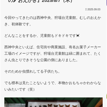
の🖍️おえかき』2025/8/7（木）
2025.09.03
今回やってきたのは西神中央、狩場台児童館。むしのおえか
き、初体験です。
どんなことをするか、児童館もドキドキです💓
西神中央といえば、住宅街や商業施設、有名お菓子メーカー
工場のイメージですが、狩場台児童館は緑に囲まれて、たく
さん虫とりできそうな公園の側にありました。
そのためか虫慣れしてる子供たち。
でも標本は見たことないようで、本物かおもちゃかわからな
いみたいです（笑）