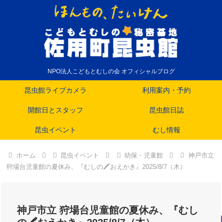
NPO法人こどもとむしの会 オフィシャルブログ
昆虫館ライブカメラ
利用案内・予約
開館日とスタッフ
昆虫館日誌
昆虫イベント
むし情報
ホーム
昆虫イベント
幼保・児童館
神戸市立
狩場台児童館の夏休み、『むしの🖍️おえかき』2025/8/7（木）
神戸市立 狩場台児童館の夏休み、『むし