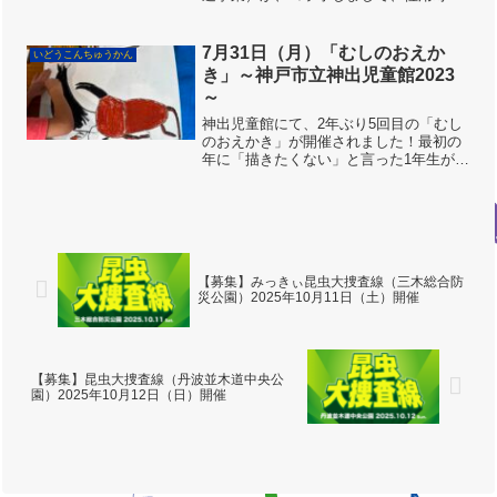
全保育園・幼稚園を訪問しました。 元気
いっぱい、佐用の保育園・幼稚園のこど
もたちと、一緒にむしとりを楽しんでき
7月31日（月）「むしのおえか
いどうこんちゅうかん
ました。各保育園・幼稚...
き」～神戸市立神出児童館2023
～
神出児童館にて、2年ぶり5回目の「むし
のおえかき」が開催されました！最初の
年に「描きたくない」と言った1年生がも
う高1なんですって！昨年はコロナ渦で開
催できず、この日をとっても楽しみにし
ていました。親指姫が座ってそう。近藤
さん曰く蓮の花が咲...
【募集】みっきぃ昆虫大捜査線（三木総合防
災公園）2025年10月11日（土）開催
【募集】昆虫大捜査線（丹波並木道中央公
園）2025年10月12日（日）開催