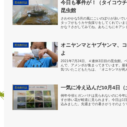
今日も事件が！（タイコウチ
昆虫館日誌
昆虫館
さわやかな5月の風にこいのぼりが泳いで
タッフがもうカヤ虫採りをしてくれていま
かな？さがしてみてね。あちこちにキアシ
といっても毒はない...
オニヤンマとヤブヤンマ、コ
昆虫館日誌
よ
2021年7月24日、４連休3日目の昆虫館
んで、アメンボが集まってきています。最
気づいたこどもたちは、「オニヤンマが死
ボは水面に落...
一気に冷え込んだ10月4日
昆虫館日誌
例年今頃ヒガンバナは見られないのに今年
すが赤い花が畦道に見られます。今日は1
込みました。先週までの暑さがうそのよう
ない1日で来館者...