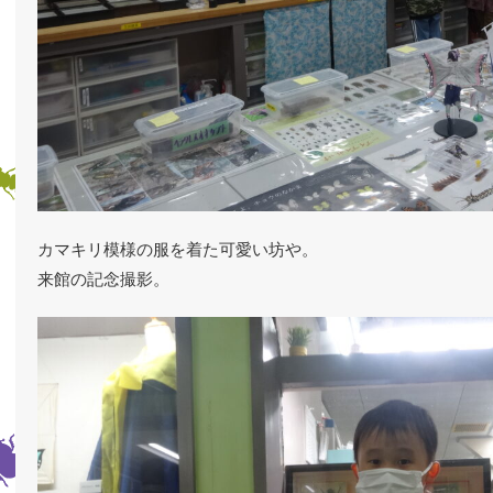
カマキリ模様の服を着た可愛い坊や。
来館の記念撮影。