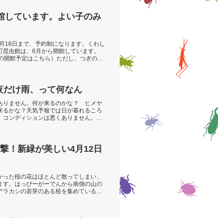
館しています。よい子のみ
8月16日まで、予約制になります。くわし
町昆虫館は、6月から開館しています。
年の開館予定はこちら）ただし、つぎの方
 夜だけ雨、って何なん
ありません。何が来るのかな？ ヒメヤ
来るかな？天気予報では日が暮れるころ
、コンディションは悪くありません。さ
撃！新緑が美しい4月12日
かった桜の花はほとんど散ってしまい、
ます。はっぴーがーでんから南側の山の
アラカシの若芽のある枝を集めているの