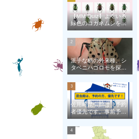
【MM Quiz】よくいる
緑色のコガネムシを、
克服しよう！
派手な柄の外来種、シ
タベニハゴロモを探そ
う
佐用町昆虫館は、予約
者優先です。事前予約
にご協力をお願いしま
す。