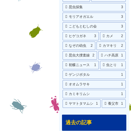
昆虫採集
3
モリアオガエル
3
こどもとむしの会
3
ヒゲコガネ
3
カメ
2
なぞの幼虫
2
カマキリ
2
昆虫大捜査線
2
ハチ高原
1
初蝶ニュース
1
虫とり
1
ゲンジボタル
1
オオムラサキ
1
カミキリムシ
1
ヤマトタマムシ
1
養父市
1
過去の記事