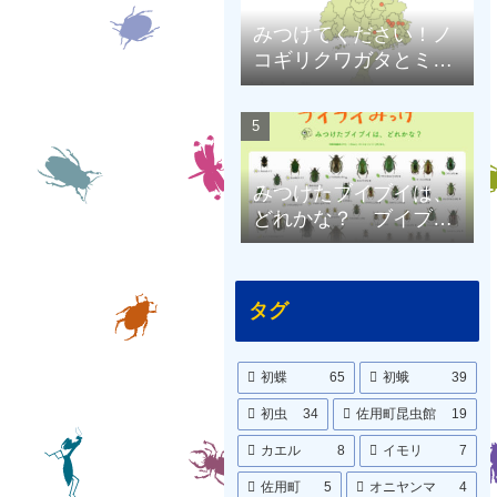
みつけてください！ノ
コギリクワガタとミヤ
マクワガタ（兵庫県限
定）
みつけたブイブイは、
どれかな？ ブイブイ
ポスターをつくりまし
た。
タグ
初蝶
65
初蛾
39
初虫
34
佐用町昆虫館
19
カエル
8
イモリ
7
佐用町
5
オニヤンマ
4