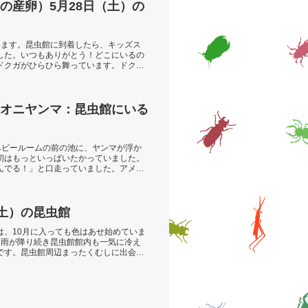
の産卵）5月28日（土）の
います。昆虫館に到着したら、キッズス
した。いつもありがとう！どこにいるの
ドクガがひらひら舞っています。ドクガ
オニヤンマ：昆虫館にいる
。ベビールームの前の池に、ヤンマが浮か
初はもっといっぱいたかっていました。
んでる！」と口走っていました。アメン
（土）の昆虫館
は、10月に入っても色はあせ始めていま
日雨が降り続き昆虫館館内も一気に冷え
です。昆虫館周辺まったくむしに出会わ