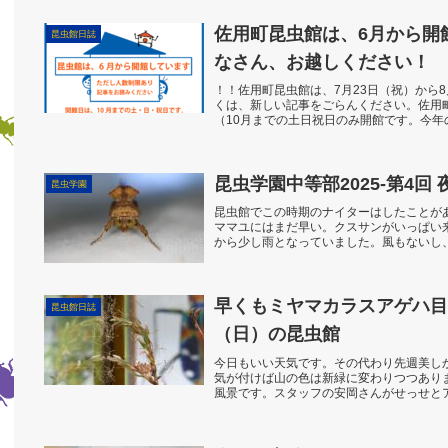
佐用町昆虫館は、6月から開
昆虫館日誌
なさん、お越しください！
！！佐用町昆虫館は、7月23日（祝）から
くは、新しい記事をごらんください。佐用
（10月までの土日祝日のみ開館です。今
針をご理解...
昆虫学園中等部2025-第4回
昆虫学園
昆虫館でこの時期のナイターはしたことが
ママユにはまだ早い。クスサンがいっぱい
から少し雨となっていました。風もないし
てどうなったのでし...
早くもミヤマカラスアゲハ目
昆虫館日誌
（日）の昆虫館
今日もいい天気です。その代わり先週美し
気が付けば山の色は新緑に変わりつつあり
風景です。スタッフの安岡さんがせっせと
で聞いてみると・・...