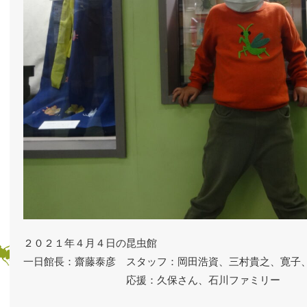
２０２１年４月４日の昆虫館
一日館長：齋藤泰彦 スタッフ：岡田浩資、三村貴之、寛子
応援：久保さん、石川ファミリー