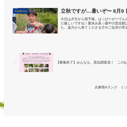
立秋ですが…暑いぞ〜 8月9
昆虫館日誌
今日は夕方から雨予報。はっぴーがーでん
だ厳しいですね！夏休み真っ最中の昆虫館
た。遠方から来てくださる方やご近所の常
人も、帰るときには「...
【募集終了】みんなも、昆虫調査員！ このむ
兵庫県Aランク ミ