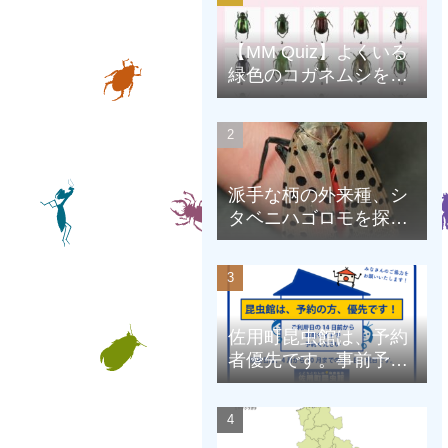
【MM Quiz】よくいる
緑色のコガネムシを、
克服しよう！
派手な柄の外来種、シ
タベニハゴロモを探そ
う
佐用町昆虫館は、予約
者優先です。事前予約
にご協力をお願いしま
す。