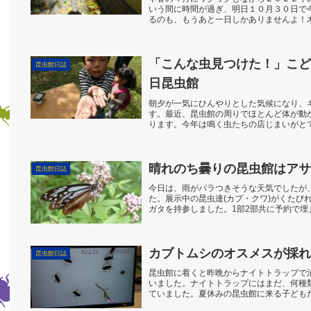
いう間に時間が過ぎ、明日１０月３０日で
るのも、もうあと一日しかありませんよ！
舞っています。どん...
「こんな虫見つけた！」こど
昆虫館日誌
日昆虫館
朝夕が一気にひんやりとした気候になり、
す。最近、昆虫館の周りでほとんど体が動
ります。今年は鳴く虫たちの店じまいがと
サギマダラがやっと目...
晴れのち曇りの昆虫館はアサ
昆虫館日誌
今日は、雨がパラつきそうな天気でしたが
た。展示中の昆虫達(カブ・クワ)がくたび
ガタを持参しました。1部2部共に予約で埋
り予約外の方々も...
カブトムシのオスメスが採れ
昆虫館日誌
昆虫館に着くと昨晩からナイトトラップで
いました。ナイトトラップにはまだ、何種
ていました。夏休みの昆虫館に来る子ども
にカブトムシやクワ...