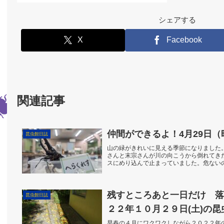
シェアする
X
Facebook
関連記事
仲間ができるよ！4月29日
昆虫館日誌
山の緑がきれいに見える季節になりました
さんと末宗さんが川の向こうから倒れてき
スにめり込んで止まっていました。危ない
す。流行りのネモフィ...
残すところあと一日だ
昆虫館日誌
２２年１０月２９日(土)の昆
早春の４月にワクワクしながら２０２２年