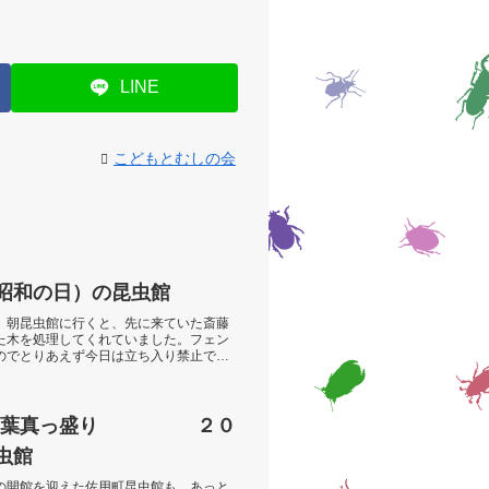
LINE
こどもとむしの会
（昭和の日）の昆虫館
。朝昆虫館に行くと、先に来ていた斎藤
た木を処理してくれていました。フェン
のでとりあえず今日は立ち入り禁止で
け 落葉真っ盛り ２０
虫館
の開館を迎えた佐用町昆虫館も、あっと