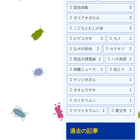
昆虫採集
3
モリアオガエル
3
こどもとむしの会
3
ヒゲコガネ
3
カメ
2
なぞの幼虫
2
カマキリ
2
昆虫大捜査線
2
ハチ高原
1
初蝶ニュース
1
虫とり
1
ゲンジボタル
1
オオムラサキ
1
カミキリムシ
1
ヤマトタマムシ
1
養父市
1
過去の記事