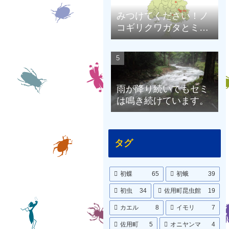
みつけてください！ノ
コギリクワガタとミヤ
マクワガタ（兵庫県限
定）
雨が降り続いてもセミ
は鳴き続けています。
タグ
初蝶
65
初蛾
39
初虫
34
佐用町昆虫館
19
カエル
8
イモリ
7
佐用町
5
オニヤンマ
4