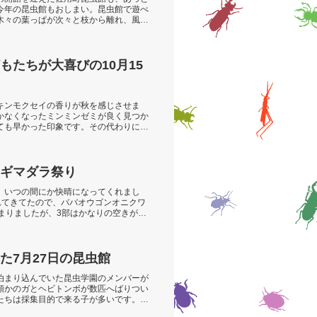
今年の昆虫館もおしまい。昆虫館で遊べ
木々の葉っぱが次々と枝から離れ、風に
もたちが大喜びの10月15
キンモクセイの香りが秋を感じさせま
かなくなったミンミンゼミが良く見つか
ても早かった印象です。その代わりにア
ギマダラ祭り
、いつの間にか快晴になってくれまし
れてきてたので、ババオウゴンオニクワ
まりましたが、3部はかなりの空きがあ
た7月27日の昆虫館
泊まり込んでいた昆虫学園のメンバーが
類かのガとヘビトンボが数匹へばりつい
たちは採集目的で来る子が多いです。特