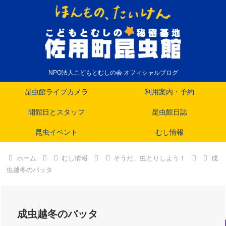
NPO法人こどもとむしの会 オフィシャルブログ
昆虫館ライブカメラ
利用案内・予約
開館日とスタッフ
昆虫館日誌
昆虫イベント
むし情報
ホーム
むし情報
そうだ、虫とりしよう！
成
虫越冬のバッタ
成虫越冬のバッタ