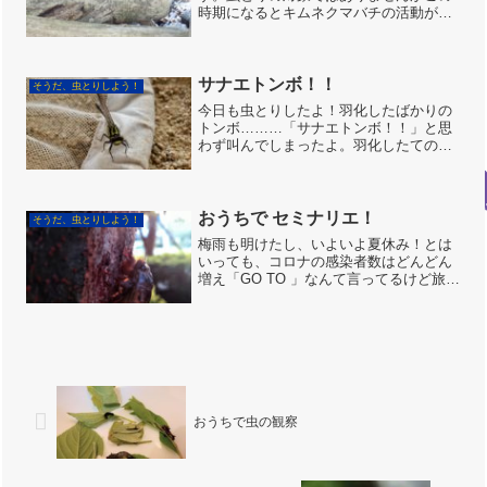
時期になるとキムネクマバチの活動が活
発になってきます。よくフジの花周辺で
縄張りを張るオスを毎年見かけます。今
日材木が積まれたところで昨年の巣穴に
何匹かのキムネクマバチを...
サナエトンボ！！
そうだ、虫とりしよう！
今日も虫とりしたよ！羽化したばかりの
トンボ………「サナエトンボ！！」と思
わず叫んでしまったよ。羽化したてのタ
ベサナエ前から見たところ他にも、クビ
キリギリスやツチイナゴを捕まえたよ。
チョウもたくさん飛んでいたよ。（島岡
優）今日は優くんと一緒...
おうちで セミナリエ！
そうだ、虫とりしよう！
梅雨も明けたし、いよいよ夏休み！とは
いっても、コロナの感染者数はどんどん
増え「GO TO 」なんて言ってるけど旅行
に出かけるのはどうも。という方に おす
すめの おうちで家族みんなで感動できる
「いのちのイベント～セミナリエ～」の
ご紹介です。1...
おうちで虫の観察