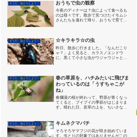
おうちで虫の観察
そうだ、虫とりしよう！
今夜のディナーは？虫によって食べるも
のは様々です。散歩で見つけたイモムシ
さんたちを連れて帰り、おうちで育てて
います。成長するにつれて模様が変わっ
たりもします。「可愛い～」と息子時に
は手に乗せてみたり、「青い金平糖に黒
い針が刺さっているよ！」...
☆キラキラ☆の虫
そうだ、虫とりしよう！
昨日、散歩に行きました。「なんだこり
ゃ？」よく見ると、カラスノエンドウ
に、黒くて小さな虫がウジャウジャと動
いていました。前に図鑑で見たツチハン
ミョウの幼虫かな…そういえば、少し前
に成虫にも会いました。ツチハンミョウ
の成虫(毒があるそうです)...
春の草原を、ハチみたいに飛びま
そうだ、虫とりしよう！
わっているのは「うすちゃこが
ね」
春爛漫の桜が終わって、野原が青くなっ
てくると、ブイブイの季節がはじまりま
す。晴れた日、若草の上を、ちいさなブ
イブイが、ハチみたいに飛びまわってい
ます。飛翔俊敏で、小さいので、目にも
止まらない。知らない人は気づかないで
キムネクマバチ
そうだ、虫とりしよう！
しょうね。ウスチャコガネ...
そろそろヤマフジの花が咲き始めていま
す。虫とりの対象ではありませんがこの