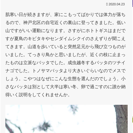
2020.04.23
肌寒い日が続きますが、家にこもってばかりでは体力が落ち
るので、神戸北区の自宅近くの裏山に登ってきました。低い
山ですがいい運動になります。さすがにホトトギスはまだで
すが夏鳥のキビタキやセンダイムシクイのさえずりが聞こえ
てきます。山道を歩いていると突然足元から飛び立つものが
いました。てっきり鳥かと思いましたが、近くの枝に止まっ
たものは立派なバッタでした。成虫越冬するバッタのツチイ
ナゴでした。トノサマバッタより大きいぐらいなのでメスで
しょう。こやつはなぜにこんな生態を選んだのでしょう。小
さなバッタは別として大半は寒い冬、卵で過ごすのに誰か納
得いく説明をしてくれませんか。