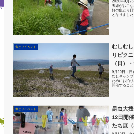
2020年9
査線がおこな
好の虫とり日
となりました
ウェルネスパ
むしむし
虫とりイベント
りピクニッ
（日）・
年交流
9月20日（
むしキャンプ
ためにお泊り
開催すること
ろうかと 少し
昆虫大捜
虫とりイベント
12日開
たち展（
どころ