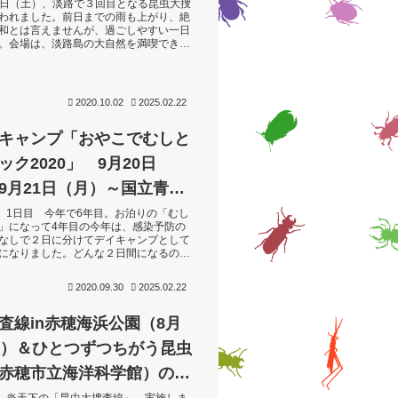
月26日（土）、淡路で３回目となる昆虫大捜
われました。前日までの雨も上がり、絶
和とは言えませんが、過ごしやすい一日
。会場は、淡路島の大自然を満喫できる
ーク五色。山の空気と海の風が気...
2020.10.02
2025.02.22
キャンプ「おやこでむしと
ク2020」 9月20日
9月21日（月）～国立青少
の家～
日）1日目 今年で6年目。お泊りの「むし
」になって4年目の今年は、感染予防の
なしで２日に分けてデイキャンプとして
になりました。どんな２日間になるのだ
曇りぎみの明石大橋を渡ります。...
2020.09.30
2025.02.22
査線in赤穂海浜公園（8月
催）＆ひとつずつちがう昆虫
赤穂市立海洋科学館）の見