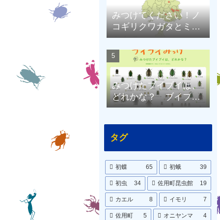
みつけてください！ノ
コギリクワガタとミヤ
マクワガタ（兵庫県限
定）
みつけたブイブイは、
どれかな？ ブイブイ
ポスターをつくりまし
た。
タグ
初蝶
65
初蛾
39
初虫
34
佐用町昆虫館
19
カエル
8
イモリ
7
佐用町
5
オニヤンマ
4