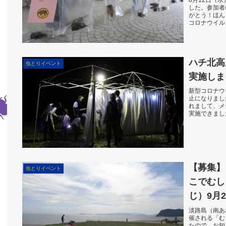
8月12日（
した。参加者
がとう！ほん
コロナウイル
が8月8日から
ハチ北高
虫とりイベント
実施しま
新型コロナウ
止になりまし
れまして、メ
実施できました
日の３回で、1
【募集】
虫とりイベント
こでむし
じ）9月
淡路島（南あ
催される「む
たので、お知