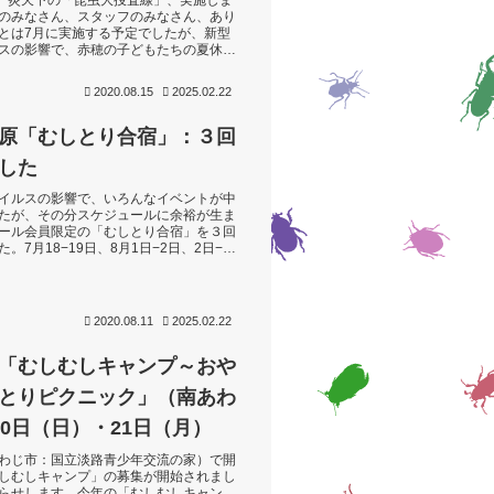
水）炎天下の「昆虫大捜査線」、実施しま
のみなさん、スタッフのみなさん、あり
とは7月に実施する予定でしたが、新型
スの影響で、赤穂の子どもたちの夏休み
となってしまって、この日の設定と...
2020.08.15
2025.02.22
原「むしとり合宿」：３回
した
イルスの影響で、いろんなイベントが中
たが、その分スケジュールに余裕が生ま
ール会員限定の「むしとり合宿」を３回
。7月18−19日、8月1日−2日、2日−3
6組62人のご家族をお迎...
2020.08.11
2025.02.22
「むしむしキャンプ～おや
とりピクニック」（南あわ
20日（日）・21日（月）
わじ市：国立淡路青少年交流の家）で開
しむしキャンプ」の募集が開始されまし
らせします。今年の「むしむしキャン