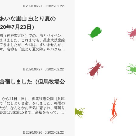
2020.06.27
2025.02.22
あいな里山 虫とり夏の
20年7月23日）
園（神戸市北区）での、虫とりイベン
まりました。これまでも、昆虫大捜査線
てきましたが、今回は、すいませんが、
す。名称も「虫とり夏の陣」をパクらせ
した。農村舞台（↓）に入れる人数で、
2020.06.27
2025.02.22
合宿しました（但馬牧場公
土）から21日（日）、但馬牧場公園（兵庫
で「むしとり合宿」をしました。梅雨の
たが、なんとかお天気に恵まれ、薄曇り
参加は5家族15名で、余裕をもって、楽
。牧場公園から、愛宕山山頂へ向...
2020.06.26
2025.02.22