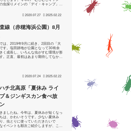
の虫採りメインの「デイ・キャンプ」で
め切りは8月28日（金）。応募多数の
2020.07.27
2025.02.22
査線（赤穂海浜公園）8月
では、2019年9月に続き、2回目の「大
です。塩田跡地が公園となって30有余
きく成長し、いろんな虫がすむ環境が形
す。正直、最初はあまり期待してなかっ
やってみると、意外や意外、楽しい...
2020.07.24
2025.02.22
ハチ北高原「夏休み ライ
プ＆ジンギスカン食べ放
ン
きましたね。今年は、夏休みが短くなっ
ちは、かわいそうです。少ない夏休み
り、虫とりに使っていただきたいで
なイベントも順次ご紹介しますが、こち
おきの宿泊プランになります。正面の赤