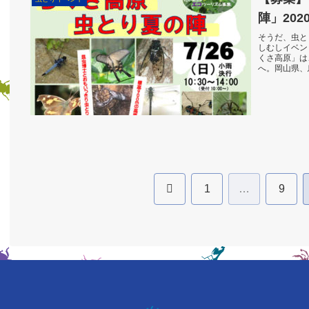
陣」202
そうだ、虫と
しむしイベン
くさ高原」は
へ。岡山県、
あります。標高
前
1
…
9
へ