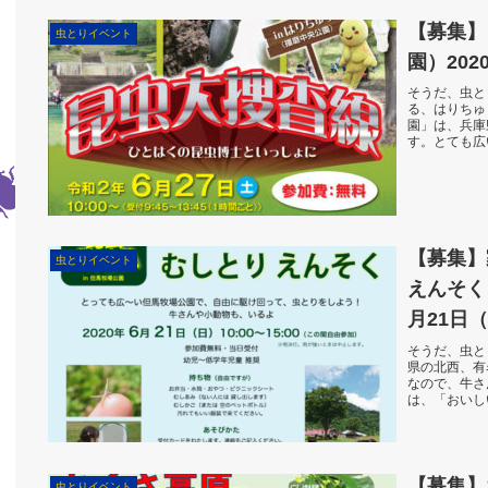
【募集】
虫とりイベント
園）202
そうだ、虫と
る、はりちゅ
園」は、兵庫
す。とても広
原、と、多様
ころ...
【募集】
虫とりイベント
えんそく
月21日
そうだ、虫と
県の北西、有
なので、牛さ
は、「おいし
っている人が
牛...
【募集】
虫とりイベント