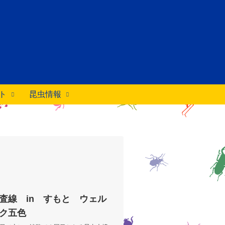
ト
昆虫情報
査線 in すもと ウェル
ク五色