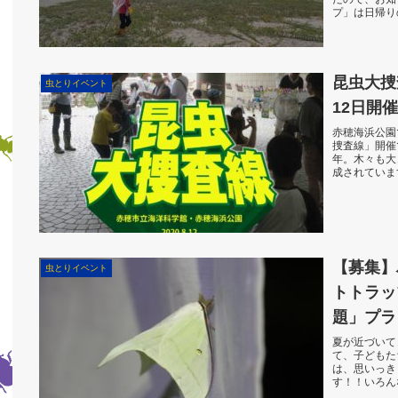
プ」は日帰り
す。 応募締
場...
昆虫大捜
虫とりイベント
12日開催
赤穂海浜公園
捜査線」開催
年。木々も大
成されていま
たのですが、
【募集】
虫とりイベント
トトラッ
題」プラ
夏が近づいて
て、子どもた
は、思いっき
す！！いろん
らは、とって