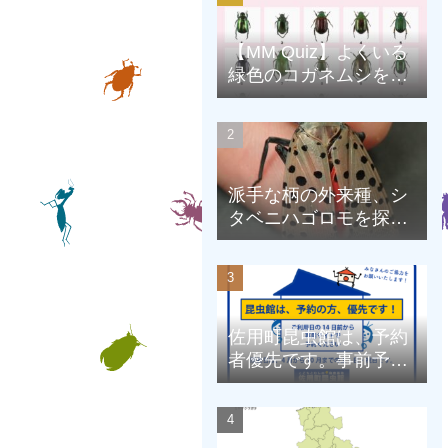
【MM Quiz】よくいる
緑色のコガネムシを、
克服しよう！
派手な柄の外来種、シ
タベニハゴロモを探そ
う
佐用町昆虫館は、予約
者優先です。事前予約
にご協力をお願いしま
す。