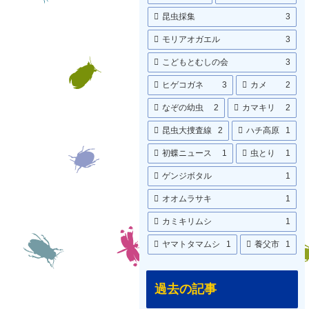
昆虫採集
3
モリアオガエル
3
こどもとむしの会
3
ヒゲコガネ
3
カメ
2
なぞの幼虫
2
カマキリ
2
昆虫大捜査線
2
ハチ高原
1
初蝶ニュース
1
虫とり
1
ゲンジボタル
1
オオムラサキ
1
カミキリムシ
1
ヤマトタマムシ
1
養父市
1
過去の記事