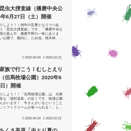
昆虫大捜査線（播磨中央公
0年6月27日（土）開催
りしよう！！例年の定番となりつつあ
う「昆虫大捜査線」です。「播磨中央公
県の真ん中、播磨平野の一角にありま
い公園で、園内に、ため池、雑木林、草
な環境があり、多様な昆虫が見られると
2020.06.04
2025.02.22
家族で行こう！むしとえり
（但馬牧場公園）2020年6
（日）開催
りしよう！！「但馬牧場公園」は、兵庫
名な「湯村温泉」の近くです。牧場公園
んがいます！ 牛さんがいるということ
いソフトクリームが食べられる！」と思
多いですが、牧場公園の牛さんは、乳
2020.06.04
2025.02.22
ちくさ高原「虫とり夏の