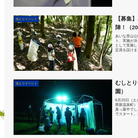
い屋根...
【募集】
虫とりイベント
陣！（20
あいな里山公
ト、実施が決
として実施し
定員を設けま
ていただきま
区...
むしとり
虫とりイベント
園）
6月20日（
県新温泉町）
真っ最中でし
でスタート。
しめましたよ