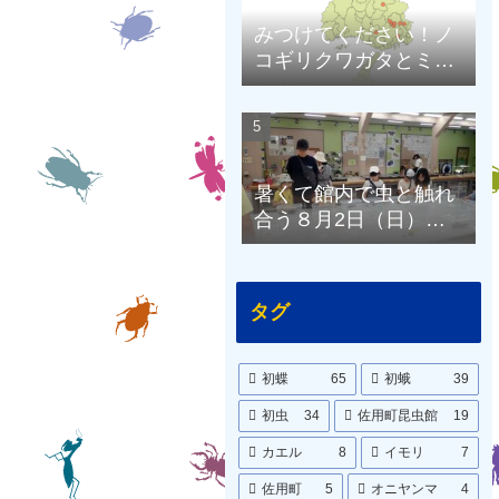
みつけてください！ノ
コギリクワガタとミヤ
マクワガタ（兵庫県限
定）
暑くて館内で虫と触れ
合う８月2日（日）の
昆虫館
タグ
初蝶
65
初蛾
39
初虫
34
佐用町昆虫館
19
カエル
8
イモリ
7
佐用町
5
オニヤンマ
4