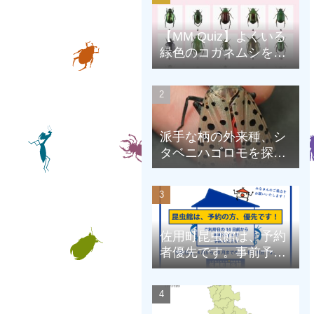
【MM Quiz】よくいる
緑色のコガネムシを、
克服しよう！
派手な柄の外来種、シ
タベニハゴロモを探そ
う
佐用町昆虫館は、予約
者優先です。事前予約
にご協力をお願いしま
す。