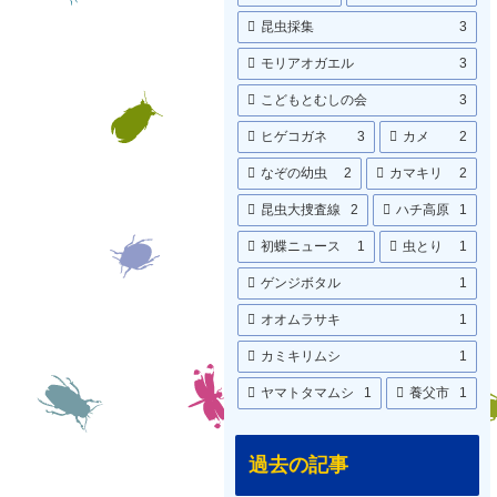
昆虫採集
3
モリアオガエル
3
こどもとむしの会
3
ヒゲコガネ
3
カメ
2
なぞの幼虫
2
カマキリ
2
昆虫大捜査線
2
ハチ高原
1
初蝶ニュース
1
虫とり
1
ゲンジボタル
1
オオムラサキ
1
カミキリムシ
1
ヤマトタマムシ
1
養父市
1
過去の記事