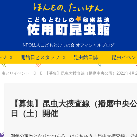
NPO法人こどもとむしの会 オフィシャルブログ
ージ
開館日とスタッフ
昆虫館日誌
昆虫イベン
虫とりイベント
【募集】昆虫大捜査線（播磨中央公園）2021年4月
【募集】昆虫大捜査線（播磨中央公園）
日（土）開催
例年の定番となりつつある、はりちゅう「昆虫大捜査線」で