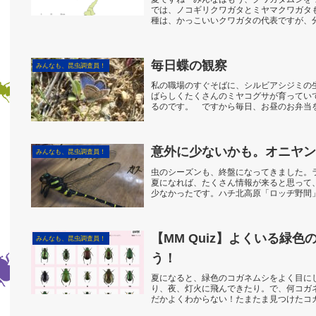
では、ノコギリクワガタとミヤマクワガタ
種は、かっこいいクワガタの代表ですが、
ワガタはいるん...
毎日蝶の観察
みんなも、昆虫調査員！
私の職場のすぐそばに、シルビアシジミの
ばらしくたくさんのミヤコグサが育ってい
るのです。 ですから毎日、お昼のお弁当
ンサスをするのが、...
意外に少ないかも。オニヤンマ
みんなも、昆虫調査員！
虫のシーズンも、終盤になってきました。
夏になれば、たくさん情報が来ると思って
少なかったです。ハチ北高原「ロッヂ野間
子（メス）ですね。...
【MM Quiz】よくいる緑
みんなも、昆虫調査員！
う！
夏になると、緑色のコガネムシをよく目に
り、夜、灯火に飛んできたり。で、何コガ
だかよくわからない！たまたま見つけたコ
も、わからない・・・...