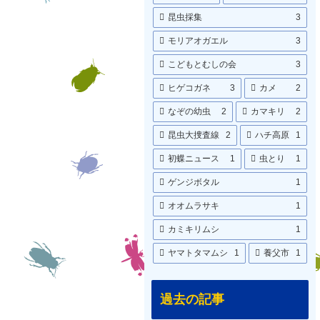
昆虫採集
3
モリアオガエル
3
こどもとむしの会
3
ヒゲコガネ
3
カメ
2
なぞの幼虫
2
カマキリ
2
昆虫大捜査線
2
ハチ高原
1
初蝶ニュース
1
虫とり
1
ゲンジボタル
1
オオムラサキ
1
カミキリムシ
1
ヤマトタマムシ
1
養父市
1
過去の記事