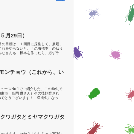
５月29日）
目の目標は、１回目に採集して、展翅、
これをやらないと、「昆虫標本」のねう
みなさんも、標本を作ったら、必ずラベ
ウモンチョウ（これから、い
ュースNo.1でご紹介した、この幼虫で
加東市 島岡 優さん）その後飼育され
めでとうございます！ 👏成虫になった
クワガタとミヤマクワガタ
かまえましたか？「むしみっけ2026」