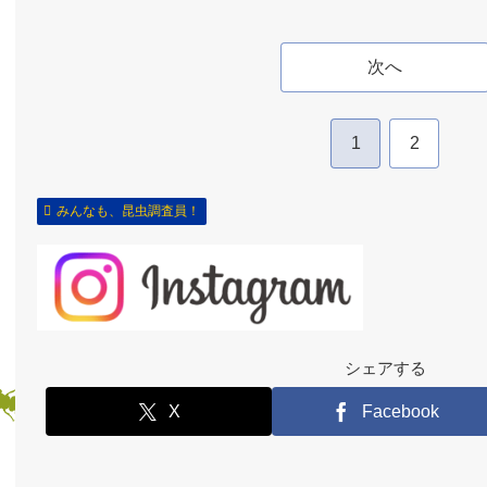
次へ
1
2
みんなも、昆虫調査員！
シェアする
X
Facebook