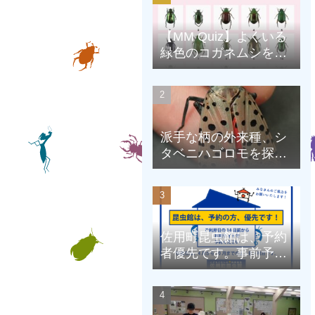
【MM Quiz】よくいる
緑色のコガネムシを、
克服しよう！
派手な柄の外来種、シ
タベニハゴロモを探そ
う
佐用町昆虫館は、予約
者優先です。事前予約
にご協力をお願いしま
す。