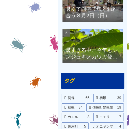
暑くて館内で虫と触れ
合う８月2日（日）の
昆虫館
暑すぎる中、今年もシ
ンジュキノカワガ登
場！8月1日（土）の昆
虫館
タグ
初蝶
65
初蛾
39
初虫
34
佐用町昆虫館
19
カエル
8
イモリ
7
佐用町
5
オニヤンマ
4