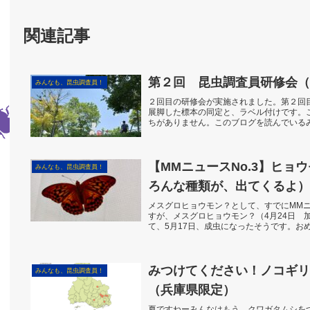
関連記事
第２回 昆虫調査員研修会（
みんなも、昆虫調査員！
２回目の研修会が実施されました。第２回
展脚した標本の同定と、ラベル付けです。
ちがありません。このブログを読んでいる
ルをつけてください...
【MMニュースNo.3】ヒョ
みんなも、昆虫調査員！
ろんな種類が、出てくるよ）
メスグロヒョウモン？として、すでにMMニ
すが、メスグロヒョウモン？（4月24日 
て、5月17日、成虫になったそうです。お
メスグロヒ...
みつけてください！ノコギリ
みんなも、昆虫調査員！
（兵庫県限定）
夏ですねーみんなはもう、クワガタムシをつ