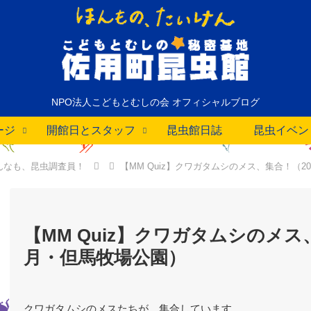
NPO法人こどもとむしの会 オフィシャルブログ
ージ
開館日とスタッフ
昆虫館日誌
昆虫イベン
んなも、昆虫調査員！
【MM Quiz】クワガタムシのメス、集合！（2
【MM Quiz】クワガタムシのメス、
月・但馬牧場公園）
クワガタムシのメスたちが、集合しています。