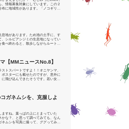
も、情報募集対象にしています。この２
分布に地域性があります。「ノコギリク
生息地があります。ため池の土手に、す
て、シルビアシジミの生息地になってい
を食べ終わると、散歩しながらルートセ
【MMニュースNo.8】
ラストスパートですよ！！オニヤンマ、
、ポスターにも載せたのですが、意外に
」に飛び込んできたそうです。若い女の
色のコガネムシを、克服しよ
しますね。葉っぱの上にとまっていた
ネかな？、と思って調べてみても、なん
ガネムシを写真に撮って、ググってみて