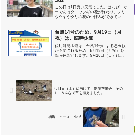
この日は1日良い天気でした。はっぴーが
ーでんはタニウツギの花が終わり、ノリ
ウツギやクリの花のつぼみができていま
した。来週あたりには咲いて虫が来てく
れるでしょうか。ノリウツギはまだつぼ
み朝は静かなスタートで、タッチプール
台風14号のため、9月19日（月・
昆虫館日誌
のカメやイモリものんび...
祝）は、臨時休館
佐用町昆虫館は、台風14号による悪天候
が予想されるため、9月19日（月祝）を
臨時休館とします。9月18日（日）は開
館しますが、当日の判断にて途中から臨
時休館とする場合があります。あらかじ
めご了承ください。昆虫館の今年の開館
は、10月30日（...
4月1日（土）に向けて、開館準備会 その
１ みんなで苗を植えました。
初蝶ニュース No.6