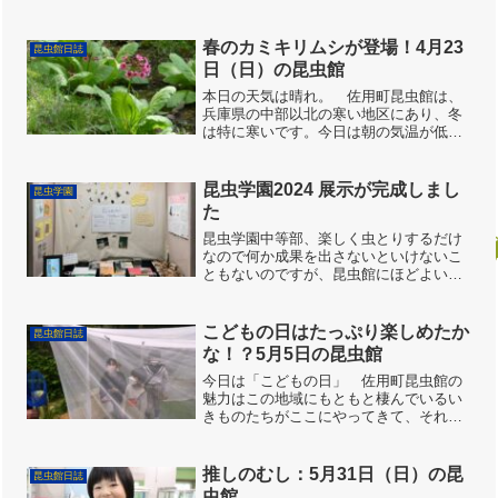
裏手をうろつく姿を見ました。なんと兵
庫県Aランクのミゾゴイです。夏鳥とし
てやってくるのですがサ...
春のカミキリムシが登場！4月23
昆虫館日誌
日（日）の昆虫館
本日の天気は晴れ。 佐用町昆虫館は、
兵庫県の中部以北の寒い地区にあり、冬
は特に寒いです。今日は朝の気温が低
く、館内は暖房を入れ暖をとりました。
日が当たると館外にいるほうが暖かかっ
たです。館入口の照明にアシナガバチが
昆虫学園2024 展示が完成しまし
昆虫学園
巣作りをしていたので、可哀...
た
昆虫学園中等部、楽しく虫とりするだけ
なので何か成果を出さないといけないこ
ともないのですが、昆虫館にほどよい展
示スペースがあるので、みんなで展示作
品をつくることにしました。正確には、
このときみんなでつくったのはパーツで
こどもの日はたっぷり楽しめたか
昆虫館日誌
して、最終工程では、それ...
な！？5月5日の昆虫館
今日は「こどもの日」 佐用町昆虫館の
魅力はこの地域にもともと棲んでいるい
きものたちがここにやってきて、それを
気軽に観察できることだと思います。
スタッフが開館前に、池や用水路で休ん
でいるアカハライモリを（今日も触られ
推しのむし：5月31日（日）の昆
昆虫館日誌
るけど…ごめん！）と思い...
虫館