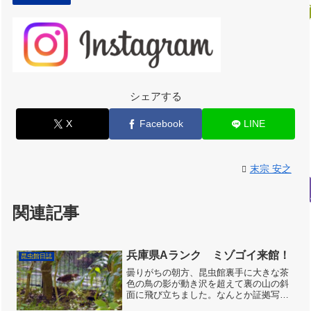
シェアする
X
Facebook
LINE
末宗 安之
関連記事
兵庫県Aランク ミゾゴイ来館！
昆虫館日誌
曇りがちの朝方、昆虫館裏手に大きな茶
色の鳥の影が動き沢を超えて裏の山の斜
面に飛び立ちました。なんとか証拠写真
を撮りました。その後昼までに2回昆虫館