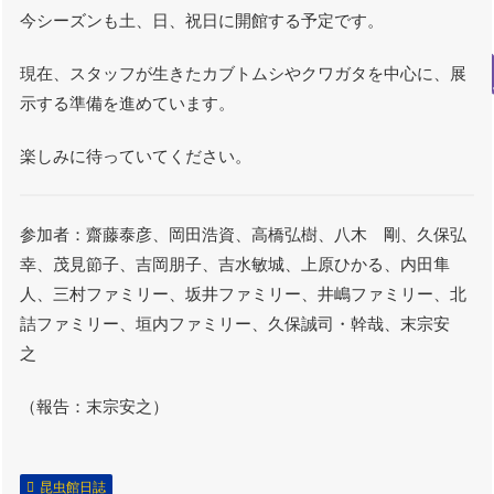
今シーズンも土、日、祝日に開館する予定です。
現在、スタッフが生きたカブトムシやクワガタを中心に、展
示する準備を進めています。
楽しみに待っていてください。
参加者：齋藤泰彦、岡田浩資、高橋弘樹、八木 剛、久保弘
幸、茂見節子、吉岡朋子、吉水敏城、上原ひかる、内田隼
人、三村ファミリー、坂井ファミリー、井嶋ファミリー、北
詰ファミリー、垣内ファミリー、久保誠司・幹哉、末宗安
之
（報告：末宗安之）
昆虫館日誌