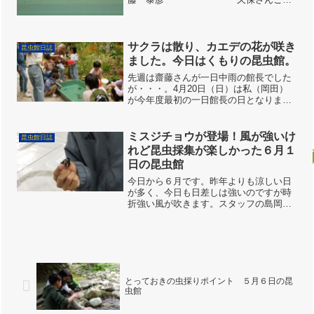
族応援 東さん 末宗さん 高橋
さん来館者 10:00〜12:00 33
人 12:00〜14:00 35
人 ...
サクラは散り、カエデの花が咲き
昆虫館日誌
ました。今日はくもりの昆虫館。
先週は齋藤さんが一日中雨の館長でした
が・・・。4月20日（日）は私（岡田）
が今年度最初の一日館長の日となりまし
た。雨男が揃ったので二週連続雨が降る
と思いきや、終始曇り空の一日でした。
午前中は意外なことに肌寒く、館内は暖
ミスジチョウが登場！風が強いけ
昆虫館日誌
房を効かせ暖をとりまし...
れど昆虫採集が楽しかった６月１
日の昆虫館
今日から６月です。昨年よりも涼しい日
が多く、今日も日差しは強いのですが時
折強い風が吹きます。スタッフの島岡さ
んがはっぴーがーでんの花の手入れをし
てくれました。ウラギンヒョウモンがウ
ツギやラベンダーに訪れますが、すぐに
強い風に吹かれてどこかに...
とっておきの虫採りポイント ５月６日の昆
虫館