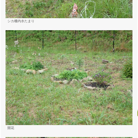
シカ柵内水たまり
開花