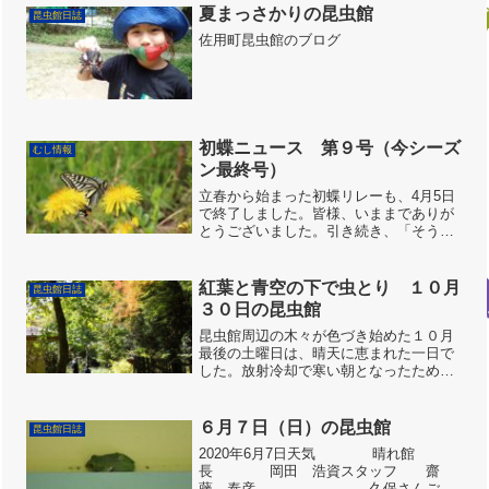
夏まっさかりの昆虫館
昆虫館日誌
佐用町昆虫館のブログ
初蝶ニュース 第９号（今シーズ
むし情報
ン最終号）
立春から始まった初蝶リレーも、4月5日
で終了しました。皆様、いままでありが
とうございました。引き続き、「そう
だ！ むしとりしよう！」で情報をお待
ちしております。特にお子様の投稿は大
歓迎！
紅葉と青空の下で虫とり １０月
昆虫館日誌
３０日の昆虫館
昆虫館周辺の木々が色づき始めた１０月
最後の土曜日は、晴天に恵まれた一日で
した。放射冷却で寒い朝となったため、
開館直後の中庭には何も飛んでこず、展
示用の昆虫を探しに行ったキッズスタッ
フたちも何も採れずに帰ってきていまし
６月７日（日）の昆虫館
昆虫館日誌
た。しかし昆虫館のある谷...
2020年6月7日天気 晴れ館
長 岡田 浩資スタッフ 齋
藤 泰彦 久保さんご家