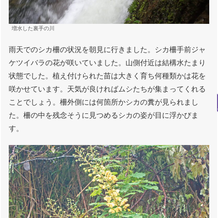
増水した裏手の川
雨天でのシカ柵の状況を朝見に行きました。シカ柵手前ジャ
ケツイバラの花が咲いていました。山側付近は結構水たまり
状態でした。植え付けられた苗は大きく育ち何種類かは花を
咲かせています。天気が良ければムシたちが集まってくれる
ことでしょう。柵外側には何箇所かシカの糞が見られまし
た。柵の中を残念そうに見つめるシカの姿が目に浮かびま
す。