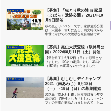
日、楽しく虫とりしましょう！9月20日
（土）9:00、先着受付開始です。公園の
ようす三木総合防災公園は、三木市志染
【募集】「虫とり秋の陣 in 家原
虫とりイベント
町にあります。面積...
（えばら）遺跡公園」 2021年10
月9日開催
秋の虫とりイベントです。家原遺跡公園
は、宍粟市一宮町にある、縄文時代から
中世にかけての大規模な複合遺跡です。
いろんな時代の昔のおうちが、復元され
ています。ちょっと不思議な空間での虫
とりかも。揖保川の上流に位置し、周辺
【募集】昆虫大捜査線（淡路島公
虫とりイベント
は水田が多く、いろんな種...
園）2022年6月11日（土）開催
【受付終了】6月12日（日）に順延とな
りました。100名の定員に対し、334名
（152組）の応募をいただきました。順
次、予約システムから、当選の方へは
「予約確定」通知が、落選の方へは「予
約キャンセル」の通知が届きます。不明
【募集】むしむしデイキャンプ
虫とりイベント
の場合は、こちら（...
2021（南あわじ）9月18日
（土）・19日（日）の募集開始
淡路島（南あわじ市：国立淡路青少年交
流の家）で開催される「むしむしキャン
プ」の募集が開始されましたので、お知
らせします。今年の「むしむしキャン
プ」も、昨年同様の日帰りの虫採りメイ