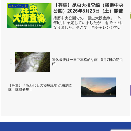
ンの「デイ・キャンプ」です。 応募締
【募集】昆虫大捜査線（播磨中央
虫とりイベント
め切りは8月27日（金）1...
公園）2026年5月23日（土）開催
播磨中央公園での「昆虫大捜査線」、昨
年5月に予定していましたが、雨で中止に
なりました。そこで、再チャレンジで５
月に開催します。はりちゅうでは10回目
の開催ですが、5月の開催はまだなので
す。楽しく虫とりしましょう！4月25日
受付開始。以前のよ...
連休最後は一日中本格的な雨 5月7日の昆虫
館
【募集】「あわじ石の寝屋緑地 昆虫調査
隊」隊員募集！