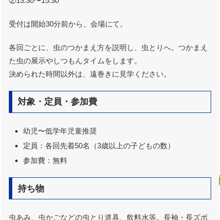
②13:30〜15:30
受付は開始30分前から、会場にて。
各回ごとに、虫のつかまえ方を説明し、虫とりへ。つかまえ
た虫の展示やしつもんタイムをします。
決められた時間以外は、遠巻きに見学ください。
対象・定員・参加費
幼児〜低学年児童推奨
定員：各回先着50名（3歳以上の子どもの数）
参加費：無料
持ち物
虫あみ、虫かごなどの虫とり道具、飲料水等。長袖・長ズボ