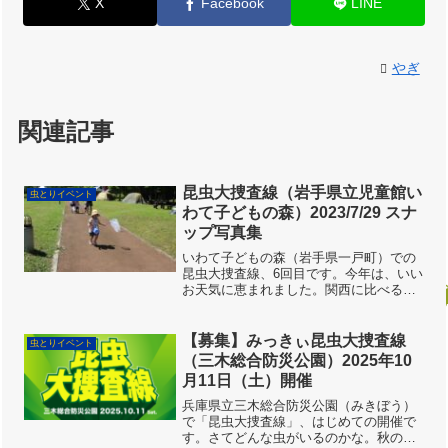
X
Facebook
LINE
やぎ
関連記事
昆虫大捜査線（岩手県立児童館い
虫とりイベント
わて子どもの森）2023/7/29 スナ
ップ写真集
いわて子どもの森（岩手県一戸町）での
昆虫大捜査線、6回目です。今年は、いい
お天気に恵まれました。関西に比べると
涼しいですが日中は30度を超え、地元の
みなさん的にはうだるような暑さだそう
です。虫あみをもった子どもたちが、
【募集】みっきぃ昆虫大捜査線
虫とりイベント
続々とやってきます。わ...
（三木総合防災公園）2025年10
月11日（土）開催
兵庫県立三木総合防災公園（みきぼう）
で「昆虫大捜査線」、はじめての開催で
す。さてどんな虫がいるのかな。秋の一