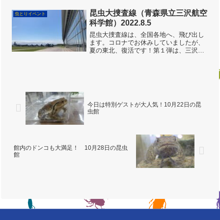
が、当日は見事な快晴！みんなの日頃の
行いが良かったのか「虫とり日和」の１
昆虫大捜査線（青森県立三沢航空
虫とりイベント
日になりました。さっそく虫...
科学館）2022.8.5
昆虫大捜査線は、全国各地へ、飛び出し
ます。コロナでお休みしていましたが、
夏の東北、復活です！第１弾は、三沢航
空科学館。航空科学館なので、飛行機
が、いっぱい‼️科学館の中。飛行機や、飛
行機にまつわる楽しく、マニアックな展
示があります。屋外の「...
今日は特別ゲストが大人気！10月22日の昆
虫館
館内のドンコも大満足！ 10月28日の昆虫
館