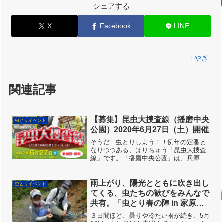
シェアする
X
Facebook
LINE
やぎ
関連記事
【募集】昆虫大捜査線（播磨中央
虫とりイベント
公園）2020年6月27日（土）開催
そうだ、虫とりしよう！！例年の定番と
なりつつある、はりちゅう「昆虫大捜査
線」です。「播磨中央公園」は、兵庫県
の真ん中、播磨平野の一角にあります。
とても広い公園で、園内に、ため池、雑
木林、草原、と、多様な環境があり、多
雨上がり、陽光とともに吹き出し
虫とりイベント
様な昆虫が見られるところ...
てくる、虫たちの歓びをみんなで
共有。「虫とり春の陣 in 家原遺
跡公園」2022
３日間ほど、曇りや冷たい雨が続き、5月