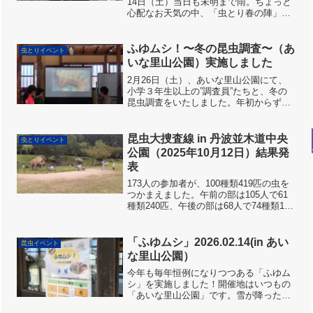
14日（土）当日も未明まで雨。ちょっと
心配なお天気の中、「虫とり春の陣」家
原遺跡公園、開催となりました。しか
し、途中から青空がやってきて、虫たち
はいっせいに、元気に飛びはじめ、それ
ふゆムシ！〜冬の昆虫調査〜（あ
虫とりイベント
に伴って、みんなの虫と...
いな里山公園）実施しました
2月26日（土）、あいな里山公園にて、
小学３年生以上の”調査員”たちと、冬の
昆虫調査をいたしました。年初からずっ
と寒さが続いていましたが、ようやく寒
さが峠を越え、穏やかなお天気に恵まれ
ました。アカガエルが卵を産んでいま
昆虫大捜査線 in 丹波並木道中央
虫とりイベント
す。もうすぐ春ですね。...
公園（2025年10月12日）結果発
表
173人の参加者が、100種類419匹の虫を
つかまえました。午前の部は105人で61
種類240匹、午後の部は68人で74種類179
匹でした。つかまえた虫の数は参加者数
を反映して午前中が多かったですが、種
類数は午後の方が多かったです。興味深
「ふゆムシ」2026.02.14(in あい
昆虫イベント
い...
な里山公園）
今年も毎年恒例になりつつある「ふゆム
シ」を実施しました！開催地はいつもの
「あいな里山公園」です。雪が降ったり
雨が降ったりと心配な日が続きました