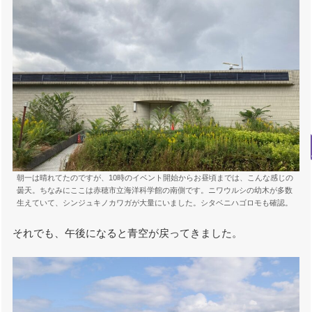
朝一は晴れてたのですが、10時のイベント開始からお昼頃までは、こんな感じの
曇天。ちなみにここは赤穂市立海洋科学館の南側です。ニワウルシの幼木が多数
生えていて、シンジュキノカワガが大量にいました。シタベニハゴロモも確認。
それでも、午後になると青空が戻ってきました。