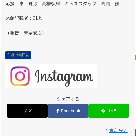
応援：東 輝弥 高橋弘樹 キッズスタッフ：島岡 優
来館記載者：91名
（報告：末宗安之）
昆虫館日誌
シェアする
X
Facebook
LINE
末宗 安之