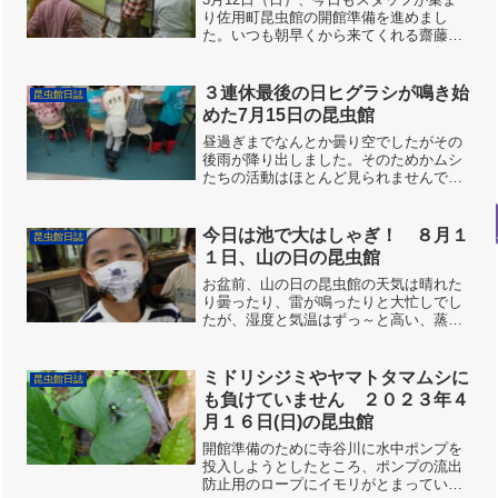
り佐用町昆虫館の開館準備を進めまし
た。いつも朝早くから来てくれる齋藤さ
んと岡田さん。今回も池の掃除を率先し
て進めてくれました。高橋さんも協力し
て、落ち葉や枯れ枝を集めてくれまし
３連休最後の日ヒグラシが鳴き始
昆虫館日誌
た。室内では布団圧縮袋に密...
めた7月15日の昆虫館
昼過ぎまでなんとか曇り空でしたがその
後雨が降り出しました。そのためかムシ
たちの活動はほとんど見られませんでし
た。ニイニイゼミがなんとか鳴くなか、
帰り際になってやっとヒグラシが鳴き始
めました。昆虫館ではアリマウマノスズ
今日は池で大はしゃぎ！ ８月１
昆虫館日誌
クサの花も実になりはじめ...
１日、山の日の昆虫館
お盆前、山の日の昆虫館の天気は晴れた
り曇ったり、雷が鳴ったりと大忙しでし
たが、湿度と気温はずっ～と高い、蒸し
暑い一日でした。 そんな昆虫館に涼や
かな音色が響いています。飼育水槽のス
ズムシが少しずつ羽化し始めたようで
ミドリシジミやヤマトタマムシに
昆虫館日誌
す。まだまだ弱々しく拙い歌...
も負けていません ２０２３年４
月１６日(日)の昆虫館
開館準備のために寺谷川に水中ポンプを
投入しようとしたところ、ポンプの流出
防止用のロープにイモリがとまっていま