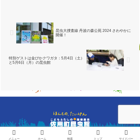
した。地上を這うイモリはよく見ます
が、垂直状態のイモリを見てちょっとび
っくりしました。無事に冬を越したスミ
ナガシの蛹。美しい蝶になる...
昆虫大捜査線 丹波の森公苑 2024 さわやかに
開催！
特別ゲストは金ぴかクワガタ：5月4日（土）
と5月6日（月）の昆虫館
© NPO法人こどもとむしの会
メニュー
ホーム
検索
トップ
サイドバー