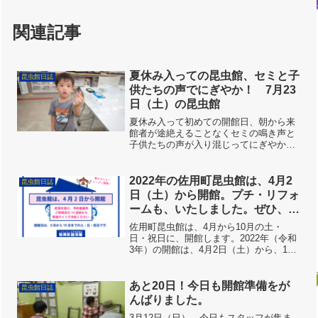
関連記事
夏休み入っての昆虫館、セミと子
昆虫館日誌
供たちの声でにぎやか！ 7月23
日（土）の昆虫館
夏休み入って初めての開館日、朝から来
館者が途絶えることなくセミの鳴き声と
子供たちの声が入り混じってにぎやかな1
日でした。朝からヒグラシ、アブラゼ
ミ、ミンミンゼミ、ニイニイゼミが鳴
き、子供たちも今日はセミとバッタをた
2022年の佐用町昆虫館は、4月2
昆虫館日誌
くさん捕まえてきてくれまし...
日（土）から開館。プチ・リフォ
ームも、いたしました。ぜひ、い
らしてください。
佐用町昆虫館は、4月から10月の土・
日・祝日に、開館します。2022年（令和
3年）の開館は、4月2日（土）から、10
月30日（日）までです。引き続き、定員
を設け、予約者優先とします。ご利用方
法など、以下の記事をごらんの上、専用
あと20日！今日も開館準備をが
昆虫館日誌
サイトから、ご...
んばりました。
3月12日（日）、今日もスタッフが集ま