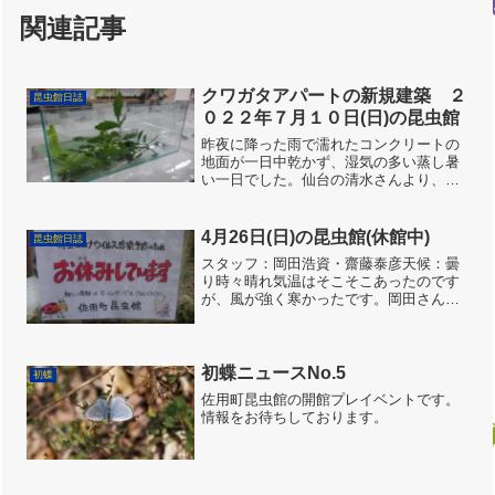
関連記事
クワガタアパートの新規建築 ２
昆虫館日誌
０２２年７月１０日(日)の昆虫館
昨夜に降った雨で濡れたコンクリートの
地面が一日中乾かず、湿気の多い蒸し暑
い一日でした。仙台の清水さんより、今
年もクワガタのプレゼントが届きまし
た。諸般の事情により取り壊してしまっ
たクワガタマンションの代わりに、急遽
4月26日(日)の昆虫館(休館中)
昆虫館日誌
クワガタアパートを建設しま...
スタッフ：岡田浩資・齋藤泰彦天候：曇
り時々晴れ気温はそこそこあったのです
が、風が強く寒かったです。岡田さん曰
く「こんな天気、虫出てこうへんでー」
との事。大水槽に入れていたイモリ、ど
うも産卵期を迎えたようで、全て三連池
へ放流しました。岡田さん...
初蝶ニュースNo.5
初蝶
佐用町昆虫館の開館プレイベントです。
情報をお待ちしております。