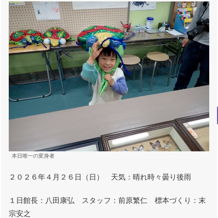
本日唯一の変身者
２０２６年４月２６日（日） 天気：晴れ時々曇り後雨
１日館長：八田康弘 スタッフ：前原繁仁 標本づくり：末
宗安之