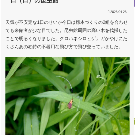
日（日）の昆虫館
2026.04.26
天気が不安定な1日のせいか今日は標本づくりの2組を合わせ
ても来館者が少な目でした。昆虫館周囲の高い木を伐採した
ことで明るくなりました。クロハネシロヒゲナガがやけにた
くさんあの独特の不器用な飛び方で飛び交っていました。