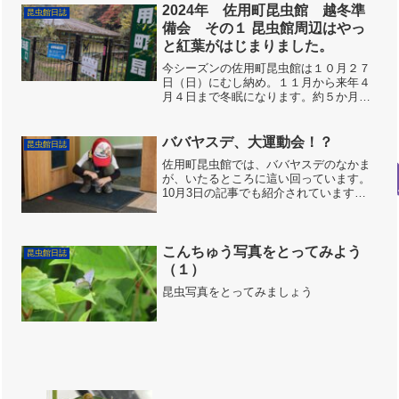
2024年 佐用町昆虫館 越冬準
昆虫館日誌
備会 その１ 昆虫館周辺はやっ
と紅葉がはじまりました。
今シーズンの佐用町昆虫館は１０月２７
日（日）にむし納め。１１月から来年４
月４日まで冬眠になります。約５か月、
冬眠するには室内や庭、池、はっぴーが
ーでんには気になるところもたくさんあ
るので今日はスタッフが集まり「越冬準
ババヤスデ、大運動会！？
昆虫館日誌
備会」第１回目です。まず...
佐用町昆虫館では、ババヤスデのなかま
が、いたるところに這い回っています。
10月3日の記事でも紹介されています
が、10月2日も、朝から、スタッフはび
っくり。運動会してるのかな、いやいや
パーティーでしょう・・・？？キシャヤ
スデババヤスデは、3c...
こんちゅう写真をとってみよう
昆虫館日誌
（１）
昆虫写真をとってみましょう