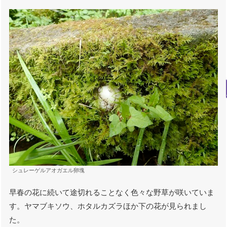
シュレーゲルアオガエル卵塊
早春の花に続いて途切れることなく色々な野草が咲いていま
す。ヤマブキソウ、ホタルカズラほか下の花が見られまし
た。